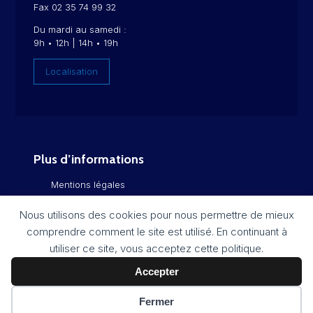
Fax 02 35 74 99 32
Du mardi au samedi :
9h • 12h | 14h • 19h
Localisation
Plus d’informations
Mentions légales
Politique de confidentialité
Nous utilisons des cookies pour nous permettre de mieux
comprendre comment le site est utilisé. En continuant à
Flux RSS
utiliser ce site, vous acceptez cette politique.
Plan du site
Accepter
Fermer
Réalisation :
Imagospirit