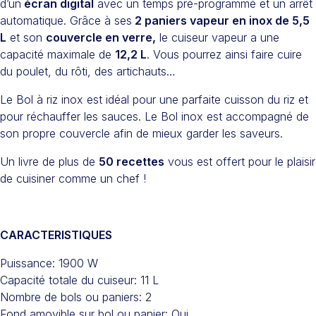
d’un
écran digital
avec un temps pré-programmé et un arrêt
automatique. Grâce à ses
2 paniers vapeur en inox de 5,5
L
et son
couvercle en verre,
le cuiseur vapeur a une
capacité maximale de
12,2 L
. Vous pourrez ainsi faire cuire
du poulet, du rôti, des artichauts…
Le Bol à riz inox est idéal pour une parfaite cuisson du riz et
pour réchauffer les sauces. Le Bol inox est accompagné de
son propre couvercle afin de mieux garder les saveurs.
Un livre de plus de
50 recettes
vous est offert pour le plaisir
de cuisiner comme un chef !
CARACTERISTIQUES
Puissance: 1900 W
Capacité totale du cuiseur: 11 L
Nombre de bols ou paniers: 2
Fond amovible sur bol ou panier: Oui