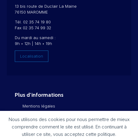
13 bis route de Duclair La Maine
76150 MAROMME
Tél. 02 35 74 19 80
Fax 02 35 74 99 32
Du mardi au samedi :
9h • 12h | 14h • 19h
Localisation
Plus d’informations
Mentions légales
Politique de confidentialité
Nous utilisons des cookies pour nous permettre de mieux
comprendre comment le site est utilisé. En continuant à
Flux RSS
utiliser ce site, vous acceptez cette politique.