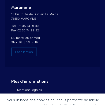
Maromme
13 bis route de Duclair La Maine
76150 MAROMME
Tél. 02 35 74 19 80
Fax 02 35 74 99 32
Du mardi au samedi :
9h • 12h | 14h • 19h
Localisation
Plus d’informations
Mentions légales
Politique de confidentialité
Nous utilisons des cookies pour nous permettre de mieux