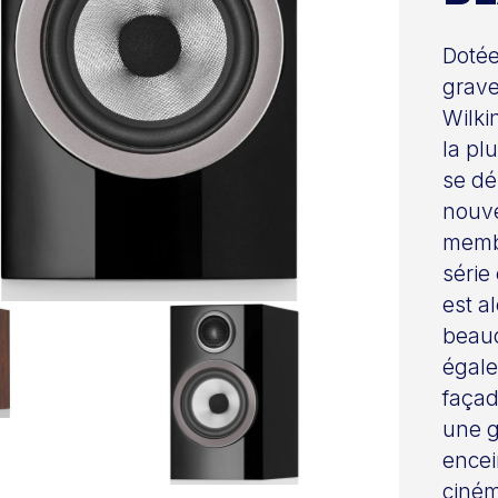
Dotée
grave
Wilki
la pl
se dé
nouve
memb
série
est a
beauc
égale
façad
une g
encei
ciném