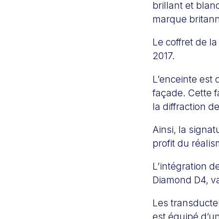
brillant et bla
marque britann
Le coffret de l
2017.
L’enceinte est 
façade. Cette f
la diffraction 
Ainsi, la signa
profit du réali
L’intégration d
Diamond D4, va
Les transducte
est équipé d’u