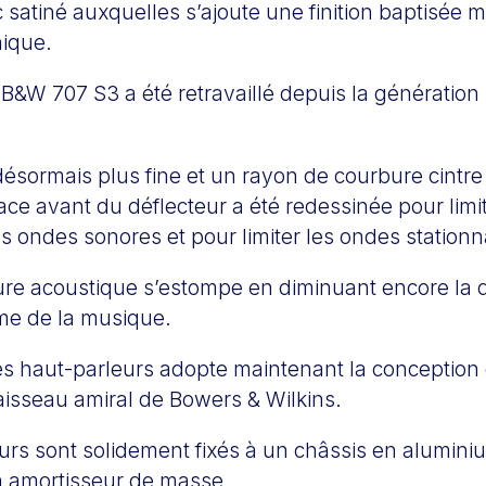
nc satiné auxquelles s’ajoute une finition baptisée 
ique.
a B&W 707 S3 a été retravaillé depuis la génération
désormais plus fine et un rayon de courbure cintr
ace avant du déflecteur a été redessinée pour lim
des ondes sonores et pour limiter les ondes stationn
ture acoustique s’estompe en diminuant encore la d
sme de la musique.
es haut-parleurs adopte maintenant la conception 
isseau amiral de Bowers & Wilkins.
urs sont solidement fixés à un châssis en aluminiu
n amortisseur de masse.