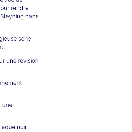
pour rendre
à Steyning dans
gieuse série
t.
our une révision
bonnement
t une
 laque noir