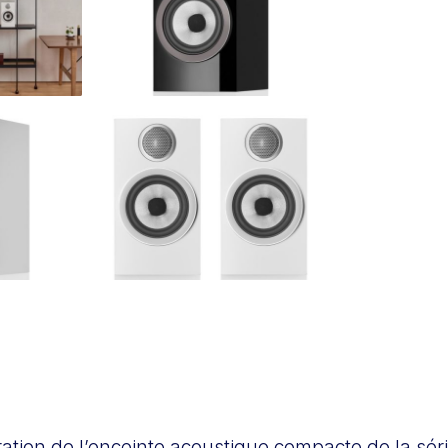
ration de l’enceinte acoustique compacte de la sér