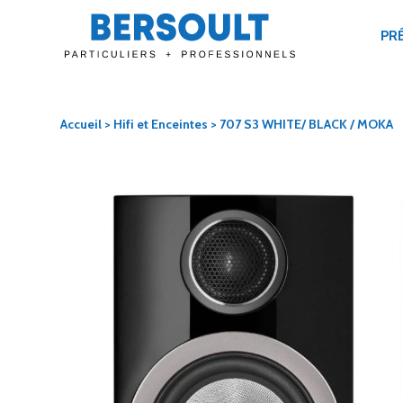
PR
Accueil
>
Hifi et Enceintes
> 707 S3 WHITE/ BLACK / MOKA