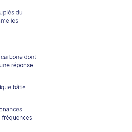
ouplés du
mme les
n carbone dont
t une réponse
ique bâtie
ésonances
s fréquences