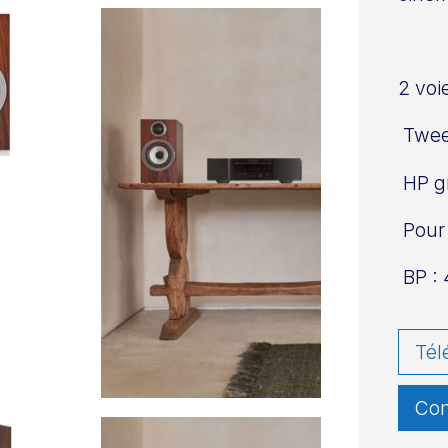
2 voi
Twee
HP g
Pour 
BP : 
Tél
Con