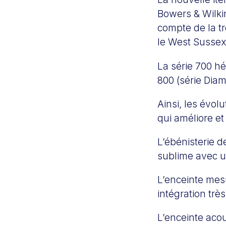
Bowers & Wilki
compte de la t
le West Sussex
La série 700 h
800 (série Dia
Ainsi, les évol
qui améliore e
L’ébénisterie 
sublime avec un
L’enceinte mes
intégration très
L’enceinte acou