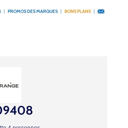
S
PROMOS DES MARQUES
BONS PLANS
09408
tte 4 personnes