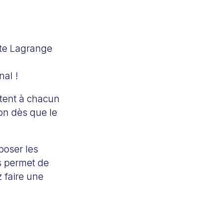
tte Lagrange
al !
ttent à chacun
lon dès que le
poser les
us permet de
 faire une