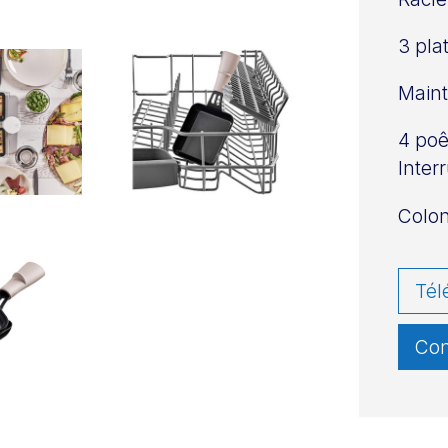
3 pla
Maint
4 poê
Inter
Colon
Tél
Con