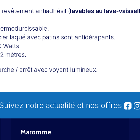
 revêtement antiadhésif (
lavables au lave-vaissel
hermodurcissable.
ier laqué avec patins sont antidérapants.
0 Watts
 2 mètres.
arche / arrêt avec voyant lumineux.
Suivez notre actualité et nos offres
Maromme