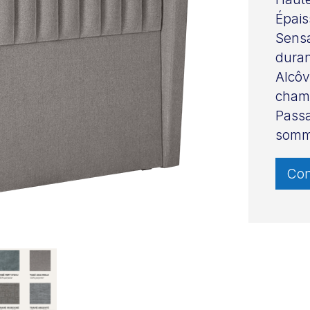
Épais
Sensa
duran
Alcôv
cham
Passa
somm
Con