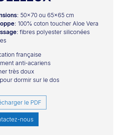
nsions
: 50×70 ou 65×65 cm
loppe
: 100% coton toucher Aloe Vera
issage
: fibres polyester siliconées
ses
cation française
ement anti-acariens
er très doux
 pour dormir sur le dos
écharger le PDF
tactez-nous