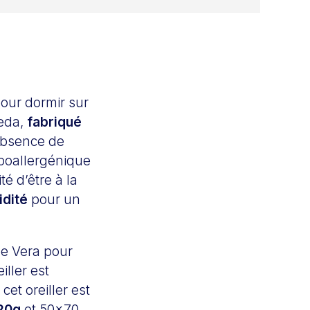
our dormir sur
peda,
fabriqué
’absence de
ypoallergénique
té d’être à la
idité
pour un
e Vera pour
iller est
cet oreiller est
20g
et 50×70