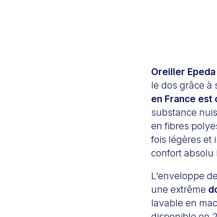
Oreiller Epeda
le dos grâce à 
en France est 
substance nuisi
en fibres polyes
fois légères et
confort absolu 
L’enveloppe de 
une extrême
d
lavable en machi
disponible en 