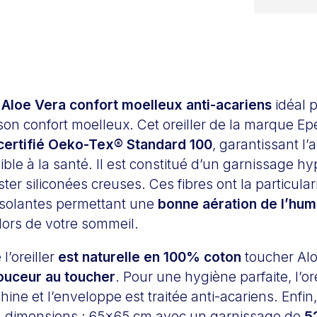
 Aloe Vera confort moelleux anti-acariens
idéal p
son confort moelleux. Cet oreiller de la marque E
certifié Oeko-Tex® Standard 100
, garantissant l
ble à la santé. Il est constitué d’un garnissage h
ter siliconées creuses. Ces fibres ont la particulari
 isolantes permettant une
bonne aération de l’hum
lors de votre sommeil.
l’oreiller
est naturelle en 100% coton
toucher Alo
ouceur au toucher
. Pour une hygiène parfaite, l’ore
ne et l’enveloppe est traitée anti-acariens. Enfin, 
2 dimensions : 65×65 cm avec un garnissage de
5