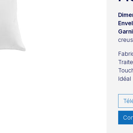
Dime
Enve
Garn
creu
Fabri
Trait
Touch
Idéal
Tél
Con