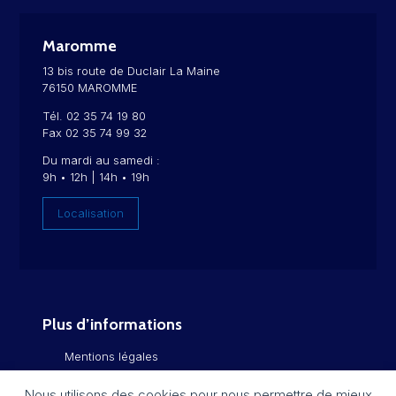
Maromme
13 bis route de Duclair La Maine
76150 MAROMME
Tél. 02 35 74 19 80
Fax 02 35 74 99 32
Du mardi au samedi :
9h • 12h | 14h • 19h
Localisation
Plus d’informations
Mentions légales
Politique de confidentialité
Nous utilisons des cookies pour nous permettre de mieux