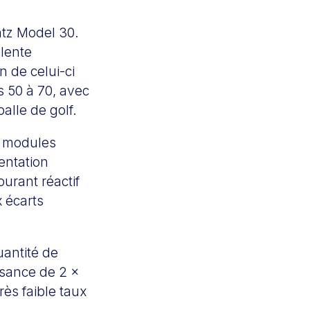
tz Model 30.
lente
n de celui-ci
 50 à 70, avec
alle de golf.
s modules
entation
ourant réactif
 écarts
uantité de
ssance de 2 x
ès faible taux