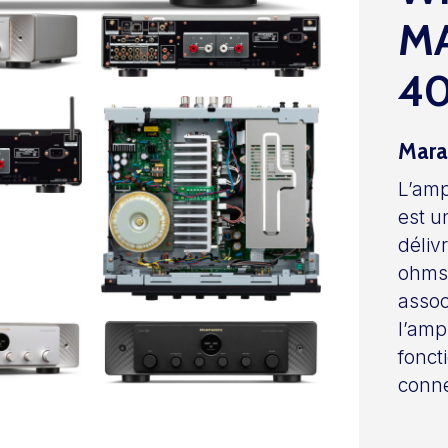
M
40
Mara
L’amp
est u
déliv
ohms.
assoc
l’amp
fonct
conn