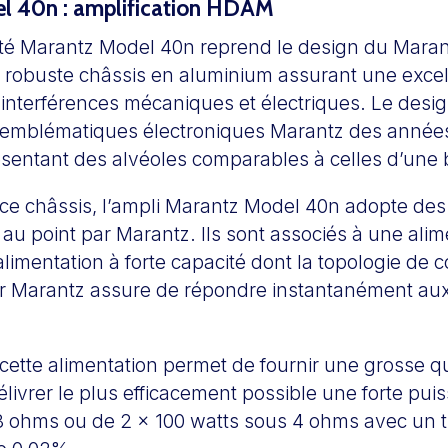
l 40n : amplification HDAM
té Marantz Model 40n reprend le design du Maran
 robuste châssis en aluminium assurant une excel
interférences mécaniques et électriques. Le desig
s emblématiques électroniques Marantz des années
sentant des alvéoles comparables à celles d’une b
de ce châssis, l’ampli Marantz Model 40n adopte de
u point par Marantz. Ils sont associés à une alim
alimentation à forte capacité dont la topologie de c
 Marantz assure de répondre instantanément aux
cette alimentation permet de fournir une grosse q
livrer le plus efficacement possible une forte pui
8 ohms ou de 2 x 100 watts sous 4 ohms avec un tr