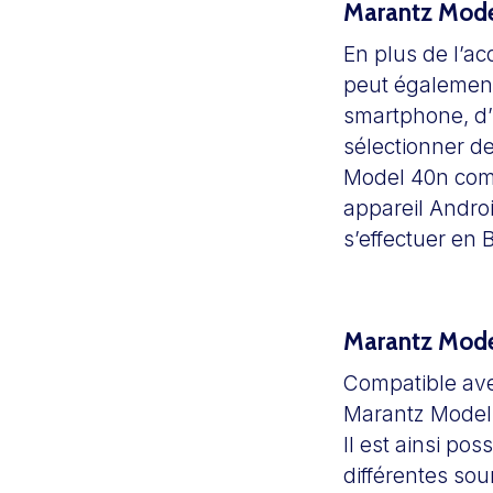
Marantz Model
En plus de l’ac
peut également 
smartphone, d’u
sélectionner de
Model 40n comm
appareil Androi
s’effectuer en 
Marantz Mode
Compatible avec
Marantz Model 4
Il est ainsi po
différentes sou