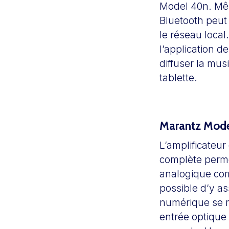
Model 40n. Mêm
Bluetooth peut
le réseau local
l’application d
diffuser la mu
tablette.
Marantz Mode
L’amplificateu
complète perme
analogique com
possible d’y as
numérique se m
entrée optique 