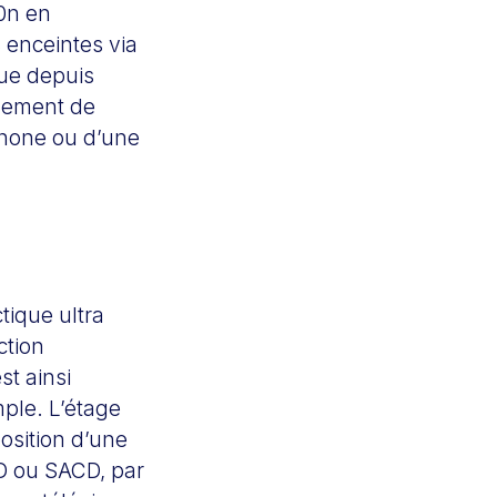
0n en
 enceintes via
tue depuis
alement de
phone ou d’une
tique ultra
ction
t ainsi
mple. L’étage
osition d’une
CD ou SACD, par