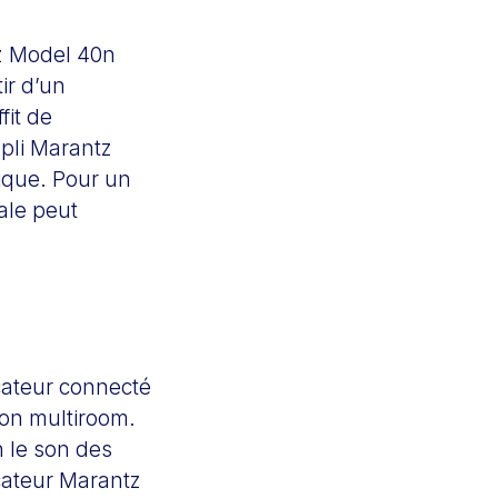
tz Model 40n
ir d’un
fit de
mpli Marantz
ique. Pour un
ale peut
icateur connecté
ion multiroom.
n le son des
icateur Marantz