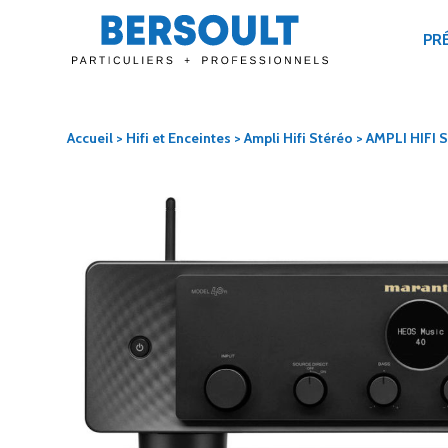
PR
Accueil
>
Hifi et Enceintes
>
Ampli Hifi Stéréo
> AMPLI HIFI