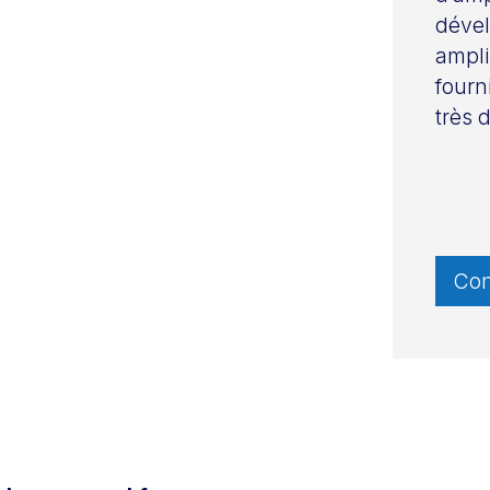
dével
ampli
fourn
très d
Con