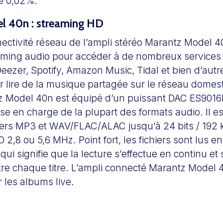
de 0,02%.
l 40n : streaming HD
ectivité réseau de l’ampli stéréo Marantz Model 4
aming audio pour accéder à de nombreux service
Deezer, Spotify, Amazon Music, Tidal et bien d’autr
 lire de la musique partagée sur le réseau dome
z Model 40n est équipé d’un puissant DAC ES901
ise en charge de la plupart des formats audio. Il es
hiers MP3 et WAV/FLAC/ALAC jusqu’à 24 bits / 192 
D 2,8 ou 5,6 MHz. Point fort, les fichiers sont lus 
 qui signifie que la lecture s’effectue en continu et
tre chaque titre. L’ampli connecté Marantz Model 
 les albums live.