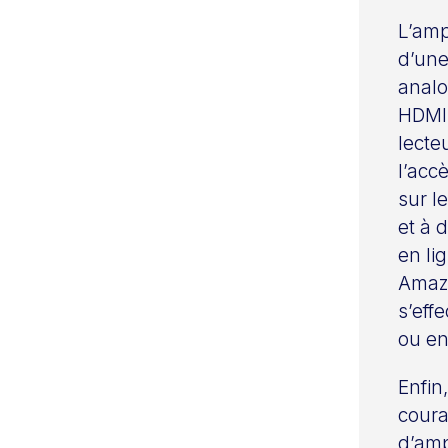
L’amp
d’une
analo
HDMI 
lecte
l’acc
sur l
et à 
en li
Amazo
s’eff
ou en
Enfin,
coura
d’amp