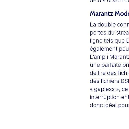
de distorsion 
Marantz Mode
La double conn
portes du stre
ligne tels que 
également pour
L’ampli Marant
une parfaite pr
de lire des fic
des fichiers DS
« gapless », ce
interruption en
donc idéal pour