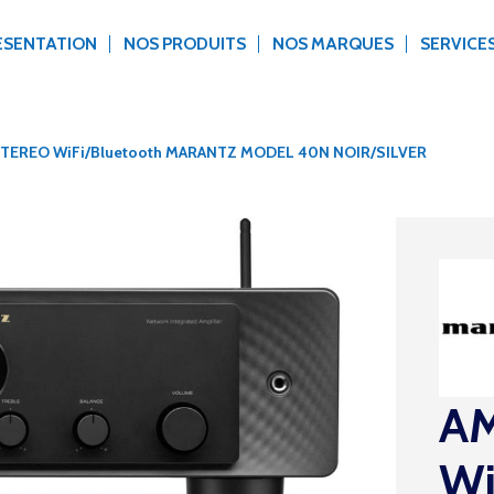
ÉSENTATION
NOS PRODUITS
NOS MARQUES
SERVICE
 STEREO WiFi/Bluetooth MARANTZ MODEL 40N NOIR/SILVER
AM
Wi