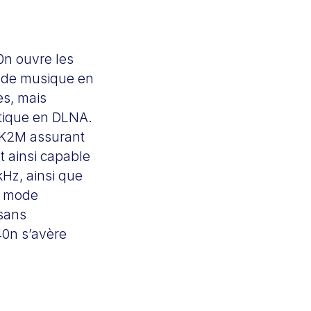
0n ouvre les
s de musique en
es, mais
stique en DLNA.
6K2M assurant
t ainsi capable
kHz, ainsi que
en mode
 sans
40n s’avère