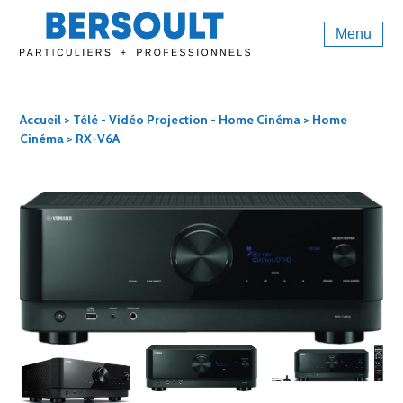
Menu
Accueil
>
Télé - Vidéo Projection - Home Cinéma
>
Home
Cinéma
> RX-V6A