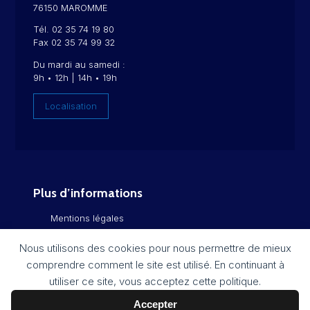
76150 MAROMME
Tél. 02 35 74 19 80
Fax 02 35 74 99 32
Du mardi au samedi :
9h • 12h | 14h • 19h
Localisation
Plus d’informations
Mentions légales
Politique de confidentialité
Nous utilisons des cookies pour nous permettre de mieux
comprendre comment le site est utilisé. En continuant à
Flux RSS
utiliser ce site, vous acceptez cette politique.
Plan du site
Accepter