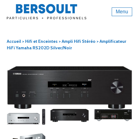
Menu
Accueil
>
Hifi et Enceintes
>
Ampli Hifi Stéréo
> Amplificateur
HiFi Yamaha RS202D Silver/Noir