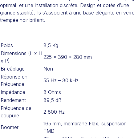
optimal et une installation discrète. Design et dotés d’une
grande stabilité, ils s’associent à une base élégante en verre
trempée noir brillant.
Poids
8,5 Kg
Dimensions (L x H
225 x 390 x 280 mm
x P)
Bi-câblage
Non
Réponse en
55 Hz – 30 kHz
Fréquence
Impédance
8 Ohms
Rendement
89,5 dB
Fréquence de
2 800 Hz
coupure
165 mm, membrane Flax, suspension
Boomer
TMD