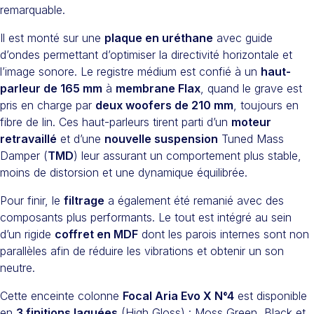
remarquable.
Il est monté sur une
plaque en uréthane
avec guide
d’ondes permettant d’optimiser la directivité horizontale et
l’image sonore. Le registre médium est confié à un
haut-
parleur de 165 mm
à
membrane Flax
, quand le grave est
pris en charge par
deux woofers de 210 mm
, toujours en
fibre de lin. Ces haut-parleurs tirent parti d’un
moteur
retravaillé
et d’une
nouvelle suspension
Tuned Mass
Damper (
TMD
) leur assurant un comportement plus stable,
moins de distorsion et une dynamique équilibrée.
Pour finir, le
filtrage
a également été remanié avec des
composants plus performants. Le tout est intégré au sein
d’un rigide
coffret en MDF
dont les parois internes sont non
parallèles afin de réduire les vibrations et obtenir un son
neutre.
Cette enceinte colonne
Focal Aria Evo X N°4
est disponible
en
3 finitions laquées
(High Gloss) : Moss Green, Black et