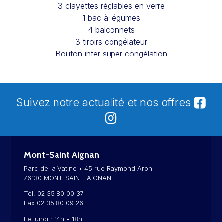
3 clayettes réglables en verre
1 bac à légumes
4 balconnets
3 tiroirs congélateur
Bouton inter super congélation
Suivez notre actualité et nos offres
Mont-Saint Aignan
Parc de la Vatine • 45 rue Raymond Aron
76130 MONT-SAINT-AIGNAN
Tél. 02 35 80 00 37
Fax 02 35 80 09 26
Le lundi : 14h • 18h