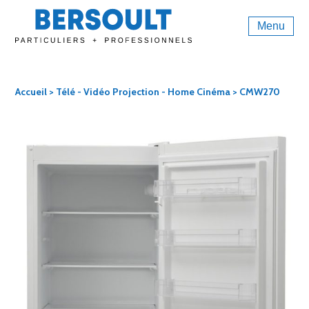
Menu
Accueil
>
Télé - Vidéo Projection - Home Cinéma
> CMW270