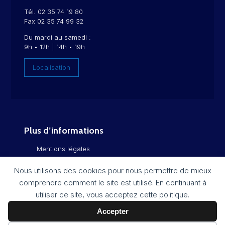
Tél. 02 35 74 19 80
Fax 02 35 74 99 32
Du mardi au samedi :
9h • 12h | 14h • 19h
Localisation
Plus d’informations
Mentions légales
Politique de confidentialité
Nous utilisons des cookies pour nous permettre de mieux
comprendre comment le site est utilisé. En continuant à
Flux RSS
utiliser ce site, vous acceptez cette politique.
Plan du site
Accepter