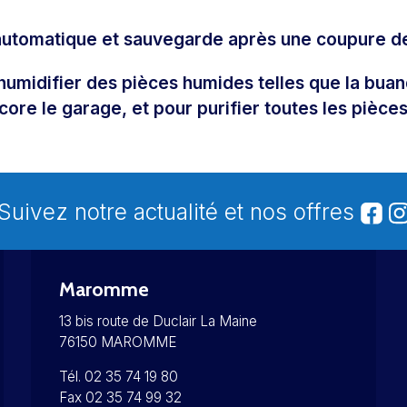
automatique et sauvegarde après une coupure d
humidifier des pièces humides telles que la buand
core le garage, et pour purifier toutes les pièces
Suivez notre actualité et nos offres
Maromme
13 bis route de Duclair La Maine
76150 MAROMME
Tél. 02 35 74 19 80
Fax 02 35 74 99 32