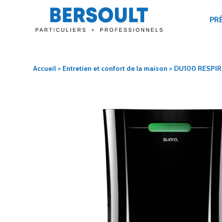
PR
Accueil
>
Entretien et confort de la maison
> DU100 RESPIR