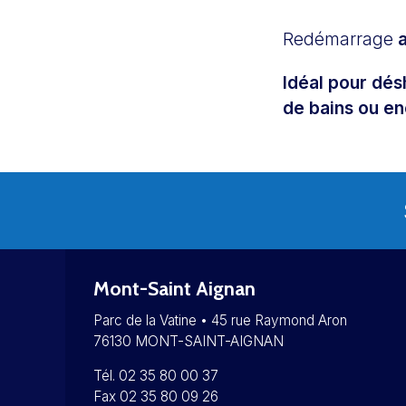
Redémarrage
Idéal pour dés
de bains ou en
Mont-Saint Aignan
Parc de la Vatine • 45 rue Raymond Aron
76130 MONT-SAINT-AIGNAN
Tél. 02 35 80 00 37
Fax 02 35 80 09 26