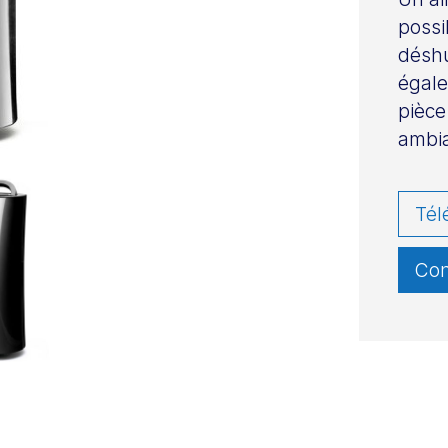
possi
déshu
égale
pièce.
ambia
Tél
Con