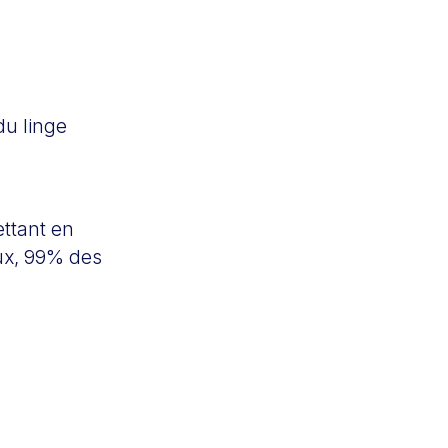
du linge
ettant en
aux, 99% des