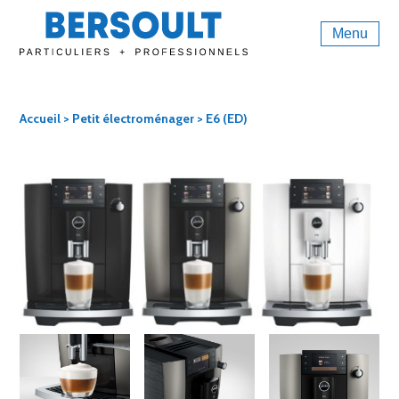
Menu
Accueil
>
Petit électroménager
> E6 (ED)