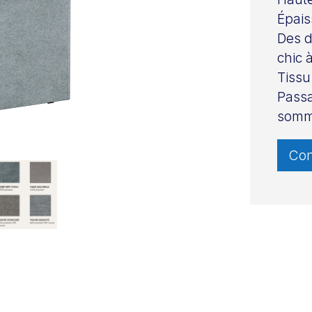
Épais
Des d
chic 
Tissu 
Passa
somm
Con