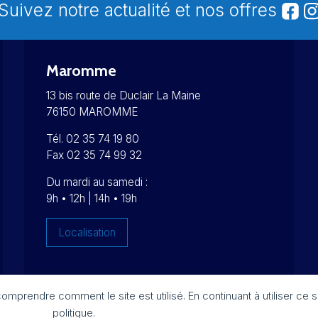
Suivez notre actualité et nos offres
Maromme
13 bis route de Duclair La Maine
76150 MAROMME
Tél. 02 35 74 19 80
Fax 02 35 74 99 32
Du mardi au samedi :
9h • 12h | 14h • 19h
Localisation
prendre comment le site est utilisé. En continuant à utiliser ce 
Réalisation :
Imagospirit
politique.