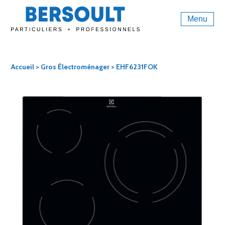
Menu
Accueil
>
Gros Électroménager
> EHF6231FOK