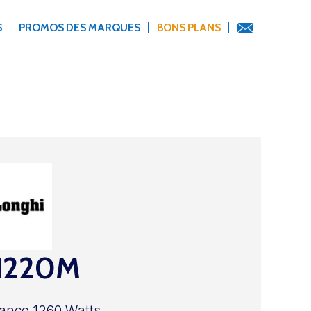
S
PROMOS DES MARQUES
BONS PLANS
N220M
ance 1260 Watts