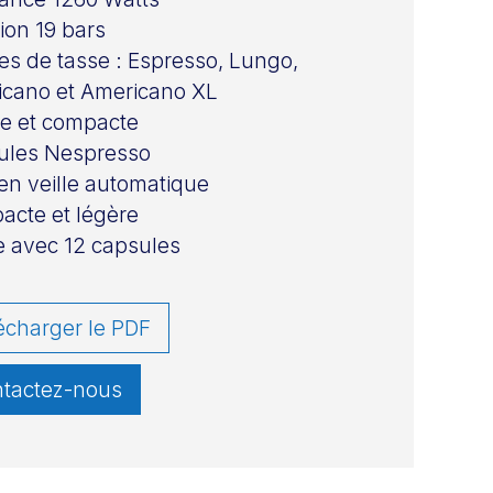
ion 19 bars
lles de tasse : Espresso, Lungo,
cano et Americano XL
e et compacte
ules Nespresso
en veille automatique
cte et légère
e avec 12 capsules
écharger le PDF
tactez-nous