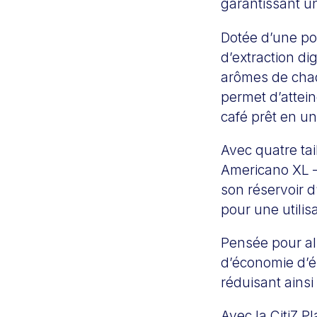
garantissant un
Dotée d’une po
d’extraction di
arômes de chaq
permet d’attei
café prêt en un
Avec quatre ta
Americano XL –
son réservoir d
pour une utilis
Pensée pour all
d’économie d’én
réduisant ains
Avec la CitiZ P