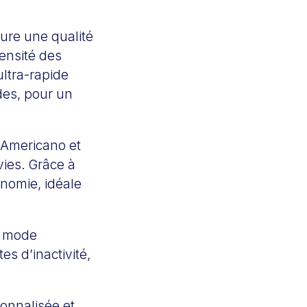
ure une qualité
tensité des
ltra-rapide
des, pour un
 Americano et
vies. Grâce à
onomie, idéale
un mode
s d’inactivité,
sonnalisée et