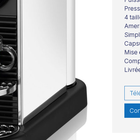
Press
4 tai
Ameri
Simpl
Caps
Mise 
Compa
Livré
Tél
Con