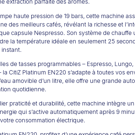
e extraction parfaite des arômes.
mpe haute pression de 19 bars, cette machine ass
gne des meilleurs cafés, révélant la richesse et l’in
ue capsule Nespresso. Son système de chauffe u
ndre la température idéale en seulement 25 secon
 instant.
illes de tasses programmables – Espresso, Lungo,
 la CitiZ Platinum EN220 s’adapte à toutes vos en
’eau amovible d’un litre, elle offre une grande aut
ation quotidienne.
ier praticité et durabilité, cette machine intègre 
ergie qui s’active automatiquement après 9 minute
i votre consommation électrique.
latinum EN220, profitez d’une expérience café per