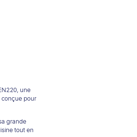
 EN220, une
s, conçue pour
 sa grande
isine tout en