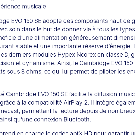
périence musicale.
idge EVO 150 SE adopte des composants haut de
vec soin dans le but de donner vie à tous les type
bénéficie d’une alimentation généreusement dimens
rant stable et une importante réserve d’énergie. L
 les derniers modules Hypex Ncorex en classe D, g
cision et dynamisme. Ainsi, le Cambridge EVO 150 
ts sous 8 ohms, ce qui lui permet de piloter les en
é Cambridge EVO 150 SE facilite la diffusion musi
grâce à la compatibilité AirPlay 2. Il intègre égale
mecast, permettant la lecture depuis de nombreux
 ainsi qu’une connexion Bluetooth.
 prend en charge le codec aptX HD pour garantir u