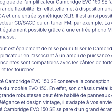
logique de l’amplificateur Cambridge EVO 150 SE f
ande flexibilité. En effet ,elle met à disposition un
 et une entrée symétrique XLR. Il est ainsi possi
lecteur CD/SACD ou un tuner FM, par exemple. La
 et également possible grâce à une entrée phono 
 masse.
-out est également de mise pour utiliser le Cambr
ificateur en l’associant à un ampli de puissance e
enceintes sont compatibles avec les câbles de forte
et les fourches.
té Cambridge EVO 150 SE conserve la conception
 du modèle EVO 150. En effet, son châssis métalli
grande robustesse peut être habillé de panneaux e
élégance et design vintage, il s’adapte à vos envie
té Cambridge EVO 150 SE se pare d’un grand écran