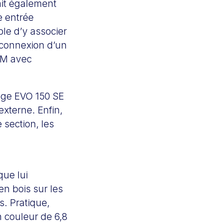
ait également
e entrée
ble d’y associer
 connexion d’un
MM avec
idge EVO 150 SE
xterne. Enfin,
 section, les
que lui
n bois sur les
s. Pratique,
 couleur de 6,8