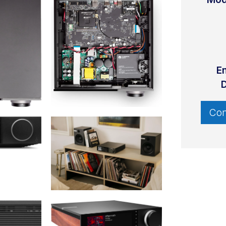
E
D
Con