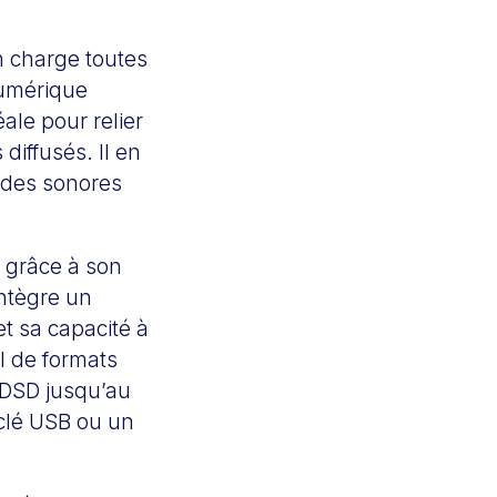
n charge toutes
numérique
ale pour relier
diffusés. Il en
andes sonores
 grâce à son
intègre un
t sa capacité à
l de formats
e DSD jusqu’au
 clé USB ou un