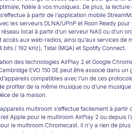
optimale, fidèle à vos musiques. De plus, la lectur
s’effectue à partir de l’application mobile StreamMa
c les serveurs DLNA/UPnP et Roon Ready pour lir
 réseau local à partir d’un serveur NAS ou d’un ord
t accès aux web-radios, ainsi qu’aux services de
 bits / 192 kHz), Tidal (MQA) et Spotify Connect.
ration des technologies AirPlay 2 et Google Chrom
r Cambridge EVO 150 SE peut être associé dans un
d’appareils compatibles avec l’un de ces protocole
 de profiter de la même musique ou d’une musique 
èce de la maison.
appareils multiroom s’effectue facilement à partir
reil Apple pour le multiroom AirPlay 2 ou depuis l’
ur le multiroom Chromecast. Il n’y a rien de plus