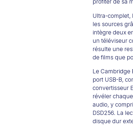
profiter de sa
Ultra-complet,
les sources gr
intègre deux en
un téléviseur c
résulte une res
de films que po
Le Cambridge E
port USB-B, co
convertisseur 
révéler chaque 
audio, y compri
DSD256. La lect
disque dur exte