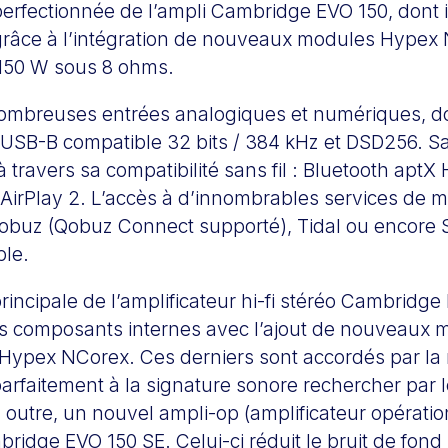
perfectionnée de l’ampli Cambridge EVO 150, dont i
n grâce à l’intégration de nouveaux modules Hypex
150 W sous 8 ohms.
 nombreuses entrées analogiques et numériques, 
 USB-B compatible 32 bits / 384 kHz et DSD256. S
 à travers sa compatibilité sans fil : Bluetooth apt
AirPlay 2. L’accès à d’innombrables services de 
buz (Qobuz Connect supporté), Tidal ou encore 
ble.
principale de l’amplificateur hi-fi stéréo Cambridg
s composants internes avec l’ajout de nouveaux 
n Hypex NCorex. Ces derniers sont accordés par la
rfaitement à la signature sonore rechercher par l
 outre, un nouvel ampli-op (amplificateur opératio
ridge EVO 150 SE. Celui-ci réduit le bruit de fond