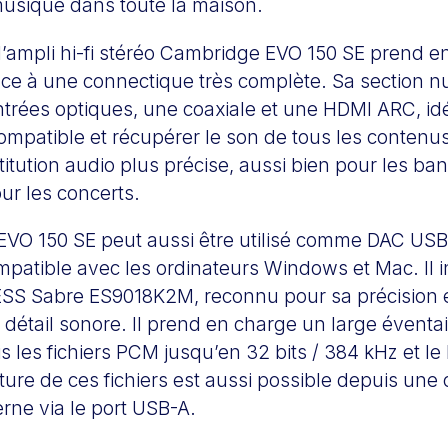
 musique dans toute la maison.
 l’ampli hi-fi stéréo Cambridge EVO 150 SE prend e
âce à une connectique très complète. Sa section 
trées optiques, une coaxiale et une HDMI ARC, idé
ompatible et récupérer le son de tous les contenus 
titution audio plus précise, aussi bien pour les b
ur les concerts.
VO 150 SE peut aussi être utilisé comme DAC USB
mpatible avec les ordinateurs Windows et Mac. Il 
ESS Sabre ES9018K2M, reconnu pour sa précision e
détail sonore. Il prend en charge un large éventai
s les fichiers PCM jusqu’en 32 bits / 384 kHz et l
ure de ces fichiers est aussi possible depuis une
rne via le port USB-A.