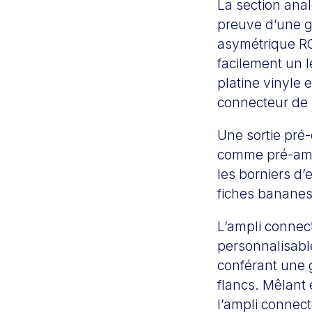
La section ana
preuve d’une gr
asymétrique RCA
facilement un 
platine vinyle
connecteur de
Une sortie pré
comme pré-ampl
les borniers d’
fiches bananes 
L’ampli connec
personnalisable
conférant une 
flancs. Mêlant 
l’ampli connec