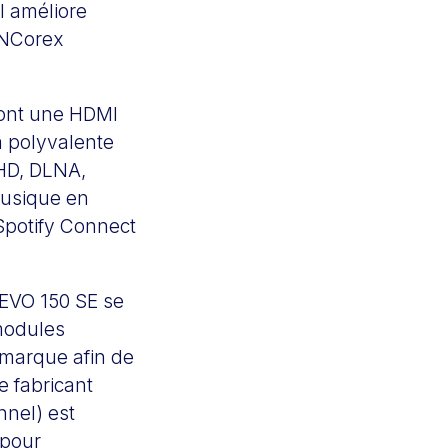
l améliore
 NCorex
dont une HDMI
a polyvalente
X HD, DLNA,
musique en
Spotify Connect
e EVO 150 SE se
modules
 marque afin de
e fabricant
nnel) est
 pour