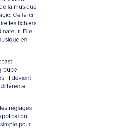
e de la musique
gic. Celle-ci
e les fichiers
inateur. Elle
 musique en
ecast,
 groupe
s. Il devient
différente
 des réglages
application
 simple pour