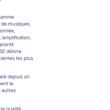
 gamme
s de musiques.
ionnée,
’amplification,
arantit
SE délivre
ceintes les plus
cale depuis un
ment le
 autres
ne qualité