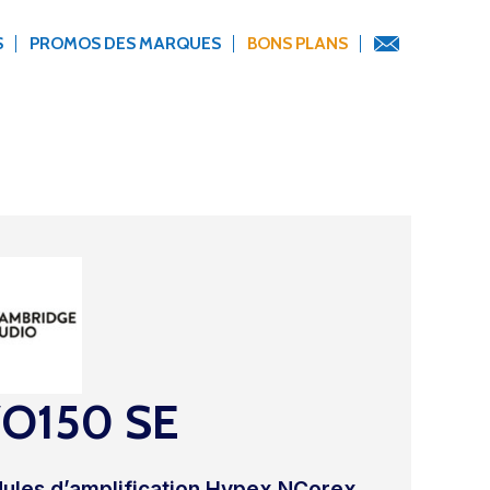
S
PROMOS DES MARQUES
BONS PLANS
O150 SE
ules d’amplification Hypex NCorex