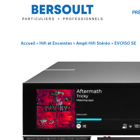
PR
Accueil
>
Hifi et Enceintes
>
Ampli Hifi Stéréo
> EVO150 SE