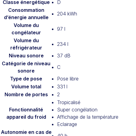
Classe énergétique
D
Consommation
204 kWh
d’énergie annuelle
Volume du
97 l
congélateur
Volume du
234 l
réfrigérateur
Niveau sonore
37 dB
Catégorie de niveau
C
sonore
Type de pose
Pose libre
Volume total
331 l
Nombre de portes
2
Tropicalisé
Fonctionnalité
Super congélation
appareil du froid
Affichage de la température
Eclairage
Autonomie en cas de
40 h