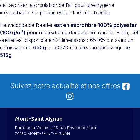
de favoriser la circulation de l’air pour une hygiène
irréprochable. Ce produit est certifié zéro biocide.
L’enveloppe de l’oreiller
est en microfibre 100% polyester
(100 g/m²)
pour une extrême douceur au toucher. Enfin, cet
oreiller est disponible en 2 dimensions : 65×65 cm avec un
garnissage de
655g
et 50×70 cm avec un garnissage de
515g.
Suivez notre actualité et nos offres
Mont-Saint Aignan
Parc de la Vatine • 45 rue Raymond Aron
76130 MONT-SAINT-AIGNAN