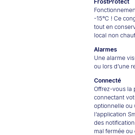
FrostProtect
Fonctionnement
-15°C ! Ce con
tout en conser
local non chauff
Alarmes
Une alarme visu
ou lors d’une 
Connecté
Offrez-vous la 
connectant votr
optionnelle ou
l’application 
des notificatio
mal fermée ou 