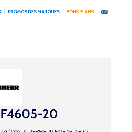
S
PROMOS DES MARQUES
BONS PLANS
F4605-20
ongélateur LIEBHERR FNF4605-20