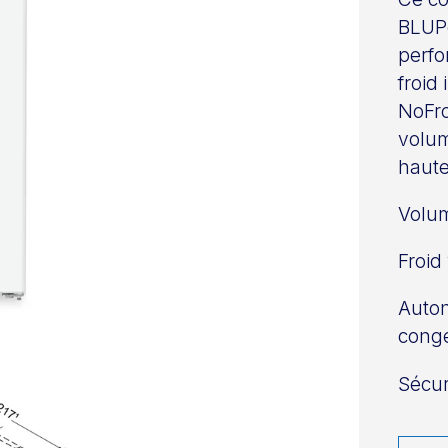
BLUPe
perfo
froid
NoFro
volum
haute
Volum
Froid
Auton
congé
Sécur