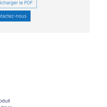
écharger le PDF
tactez-nous
oduit