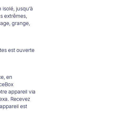
isolé, jusqu’à
es extrêmes,
rage, grange,
tes est ouverte
ce, en
iceBox
re appareil via
lexa. Recevez
appareil est