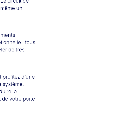
Le circuit de
et même un
liments
ionnelle : tous
eler de très
 profitez d’une
e système,
duire le
 de votre porte