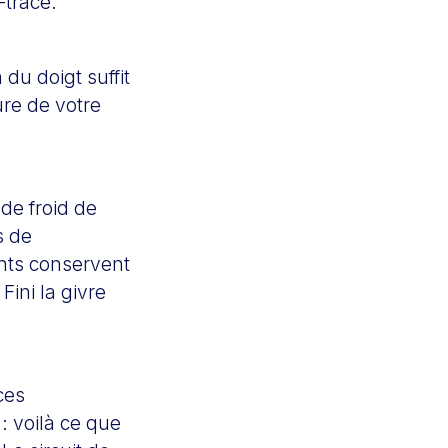
-trace.
 du doigt suffit
ure de votre
de froid de
s de
ents conservent
Fini la givre
ces
: voilà ce que