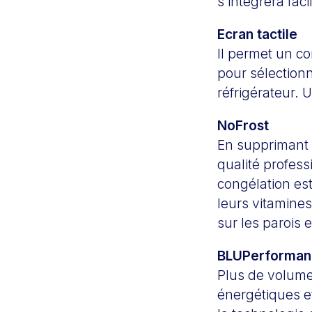
s’intégrera faci
Ecran tactile
Il permet un co
pour sélectionn
réfrigérateur. U
NoFrost
En supprimant l
qualité profess
congélation es
leurs vitamines
sur les parois e
BLUPerforman
Plus de volume
énergétiques et