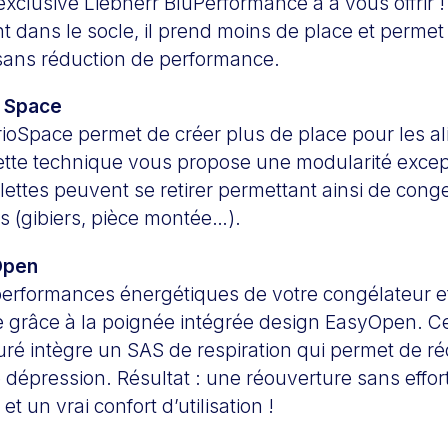
exclusive Liebherr BluPerformance a à vous offrir ! 
nt dans le socle, il prend moins de place et perm
ans réduction de performance.
 Space
ioSpace permet de créer plus de place pour les a
tte technique vous propose une modularité except
ablettes peuvent se retirer permettant ainsi de cong
 (gibiers, pièce montée…).
Open
performances énergétiques de votre congélateur et
le grâce à la poignée intégrée design EasyOpen. C
uré intègre un SAS de respiration qui permet de ré
épression. Résultat : une réouverture sans effort
t un vrai confort d’utilisation !