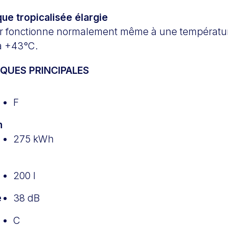
que tropicalisée élargie
ur fonctionne normalement même à une températu
 à +43°C.
QUES PRINCIPALES
F
n
275 kWh
200 l
e
38 dB
C
e