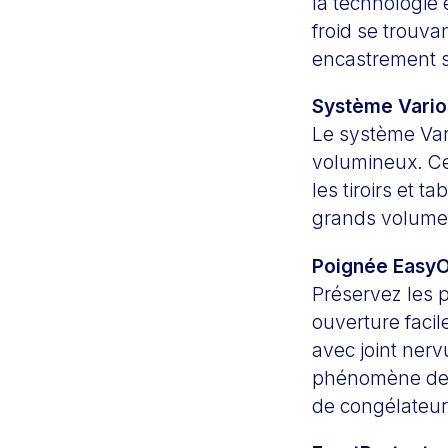
la technologie 
froid se trouva
encastrement s
Système Vario
Le système Var
volumineux. Ce
les tiroirs et t
grands volumes
Poignée Easy
Préservez les 
ouverture faci
avec joint nerv
phénomène de d
de congélateur e