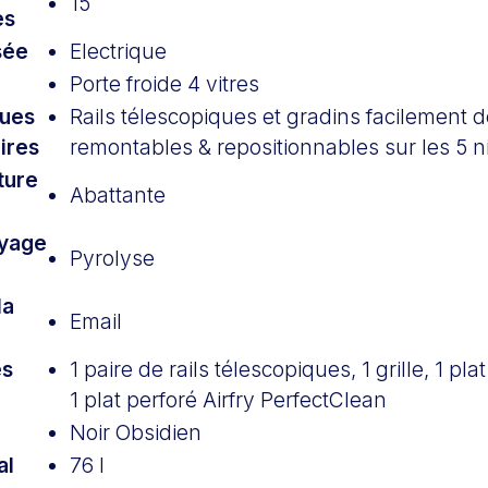
15
es
sée
Electrique
Porte froide 4 vitres
ques
Rails télescopiques et gradins facilement
ires
remontables & repositionnables sur les 5 n
ture
Abattante
oyage
Pyrolyse
la
Email
es
1 paire de rails télescopiques, 1 grille, 1 pl
1 plat perforé Airfry PerfectClean
Noir Obsidien
al
76 l