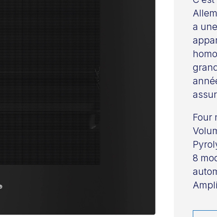
Allem
a une
appar
homog
grand
année
assur
Four 
Volum
Pyrol
8 mod
auto
Ampli