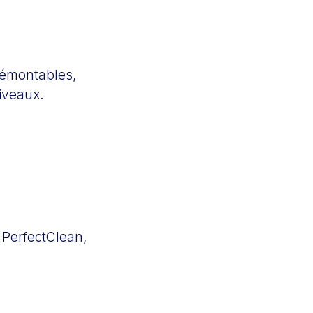
 démontables,
iveaux.
at PerfectClean,