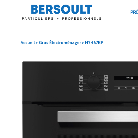
PR
Accueil
>
Gros Électroménager
> H2467BP