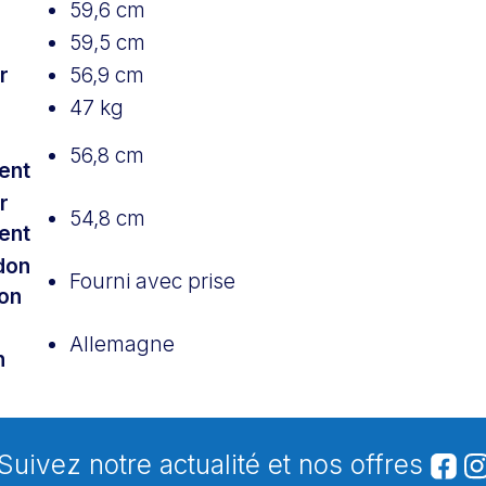
59,6 cm
59,5 cm
r
56,9 cm
47 kg
56,8 cm
ent
r
54,8 cm
ent
don
Fourni avec prise
ion
Allemagne
n
Suivez notre actualité et nos offres