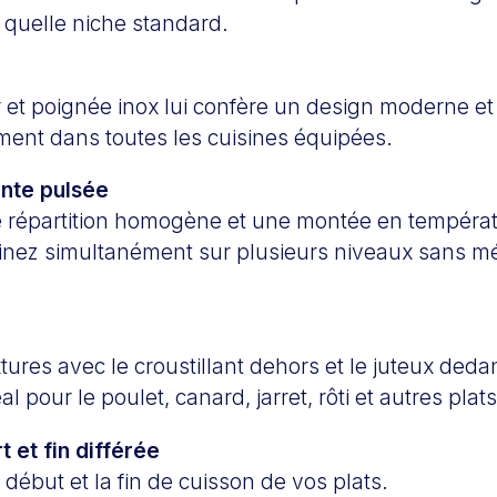
 quelle niche standard.
r et poignée inox lui confère un design moderne et 
ement dans toutes les cuisines équipées.
ante pulsée
e répartition homogène et une montée en températ
sinez simultanément sur plusieurs niveaux sans m
xtures avec le croustillant dehors et le juteux ded
déal pour le poulet, canard, jarret, rôti et autres pla
 et fin différée
ébut et la fin de cuisson de vos plats.