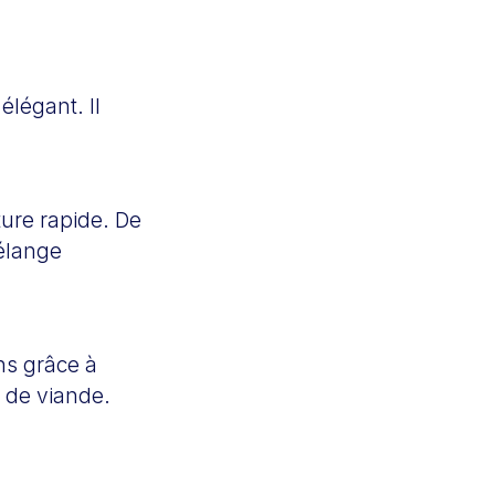
élégant. Il
ure rapide. De
élange
ans grâce à
ts de viande.