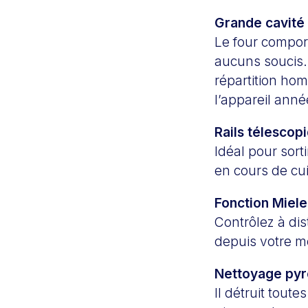
Grande cavité
Le four compor
aucuns soucis.
répartition ho
l’appareil ann
Rails télescop
Idéal pour sort
en cours de cu
Fonction Mie
Contrôlez à dis
depuis votre mo
Nettoyage pyr
Il détruit toute