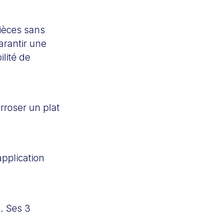
pièces sans
rantir une
lité de
rroser un plat
application
é. Ses 3