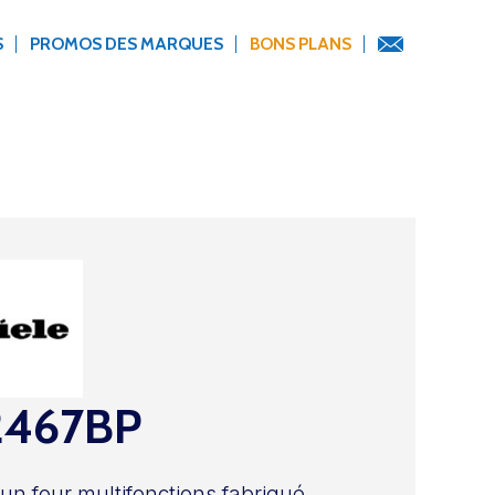
S
PROMOS DES MARQUES
BONS PLANS
2467BP
 un four multifonctions fabriqué