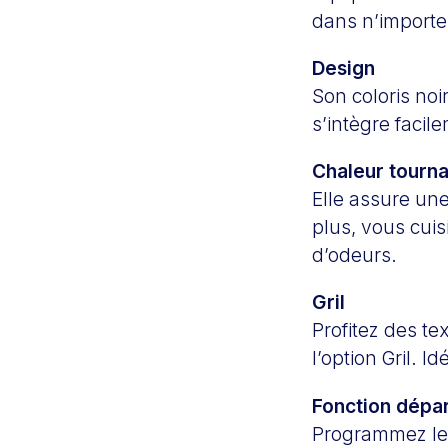
dans n’importe
Design
Son coloris noi
s’intègre facil
Chaleur tourn
Elle assure un
plus, vous cui
d’odeurs.
Gril
Profitez des te
l’option Gril. I
Fonction départ
Programmez le d