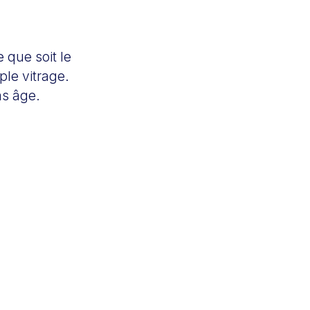
e que soit le
ple vitrage.
as âge.