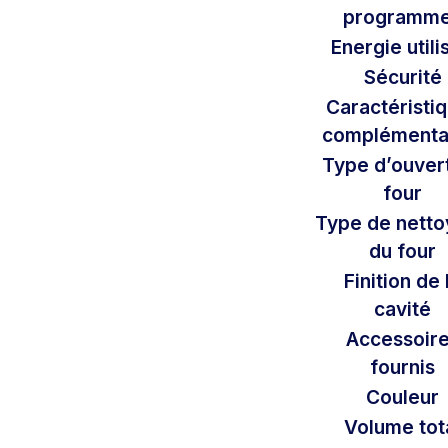
programm
Energie utili
Sécurité
Caractéristi
complémenta
Type d’ouver
four
Type de nett
du four
Finition de 
cavité
Accessoir
fournis
Couleur
Volume tot