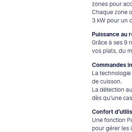
zones pour accu
Chaque zone of
3 kW pour un c
Puissance au 
Grâce à ses 9 
vos plats, du mi
Commandes int
La technologie 
de cuisson.
La détection a
dès qu’une cass
Confort d’utili
Une fonction P
pour gérer les 