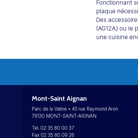
Fonctionnant s
plaque nécessi
Des accessoire
(AG12A) ou le 
une cuisine en
Mont-Saint Aignan
Parc de la Vatine • 45 rue Raymond Aron
76130 MONT-SAINT-AIGNAN
Tél. 02 35 80 00 37
Fax 02 35 80 09 26