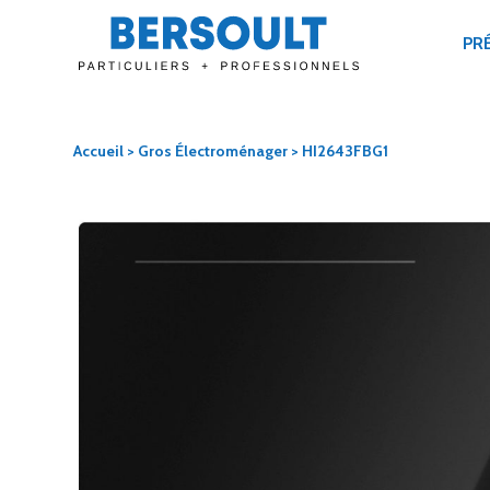
PR
Accueil
>
Gros Électroménager
> HI2643FBG1