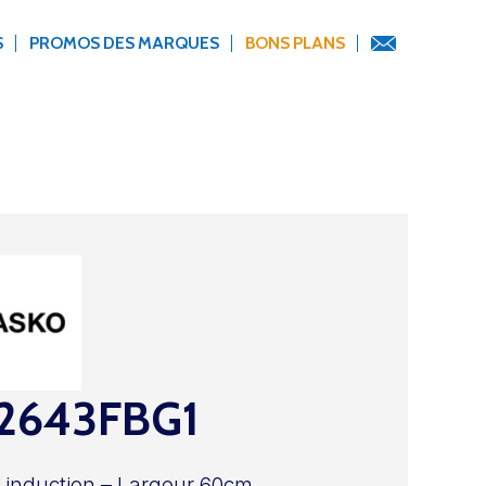
S
PROMOS DES MARQUES
BONS PLANS
2643FBG1
 induction – Largeur 60cm