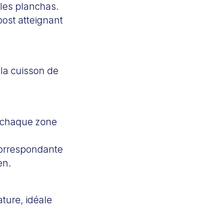
 les planchas.
ost atteignant
 la cuisson de
de chaque zone
correspondante
en.
ture, idéale