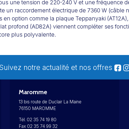
ous une tension de 220-240 V et une fréquence de
te un raccordement électrique de 7360 W (câble n
s en option comme la plaque Teppanyaki (AT12A), l
plat profond (AD82A) viennent compléter ses fonct
core plus polyvalente.
Suivez notre actualité et nos offres
Maromme
13 bis route de Duclair La Maine
76150 MAROMME
Tél. 02 35 74 19 80
Fax 02 35 74 99 32