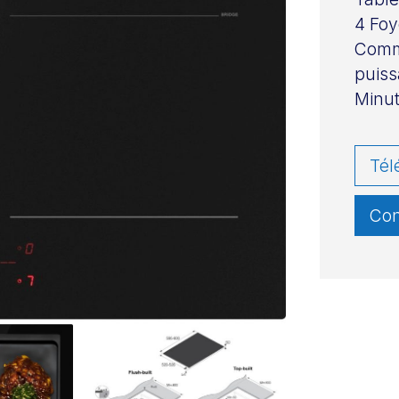
4 Foy
Comma
puis
Minut
Tél
Con