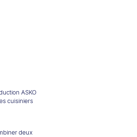
induction ASKO
s cuisiniers
ombiner deux