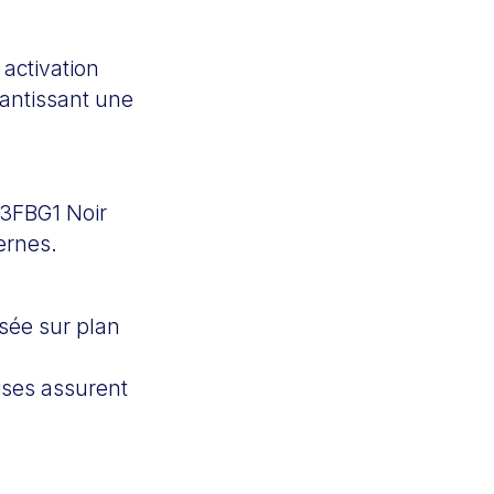
activation
rantissant une
43FBG1 Noir
ernes.
osée sur plan
ises assurent