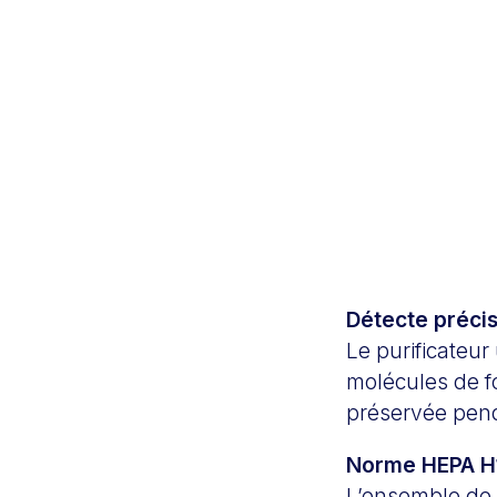
Détecte préci
Le purificateur 
molécules de fo
préservée penda
Norme HEPA H
L’ensemble de 