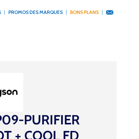
S
PROMOS DES MARQUES
BONS PLANS
09-PURIFIER
T + COOL FD