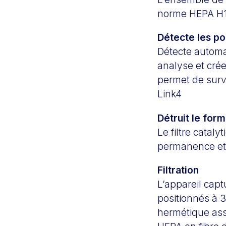
norme HEPA H13
Détecte les po
Détecte automat
analyse et crée
permet de surve
Link4
Détruit le for
Le filtre catal
permanence et 
Filtration
L’appareil capt
positionnés à 3
hermétique asso