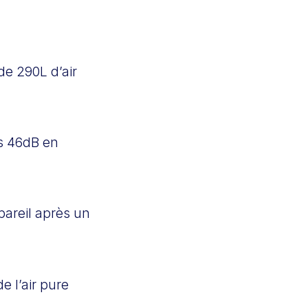
de 290L d’air
as 46dB en
pareil après un
e l’air pure