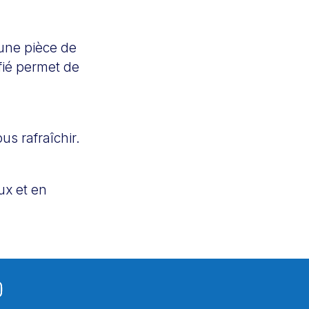
 une pièce de
fié permet de
ous rafraîchir.
eux et en