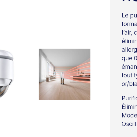
Le pu
forma
l’air,
élimi
allerg
que 0
émana
tout 
or/bl
Purif
Élimi
Mode 
Oscil