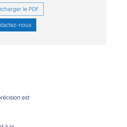
écharger le PDF
tactez-nous
récision est
t à la