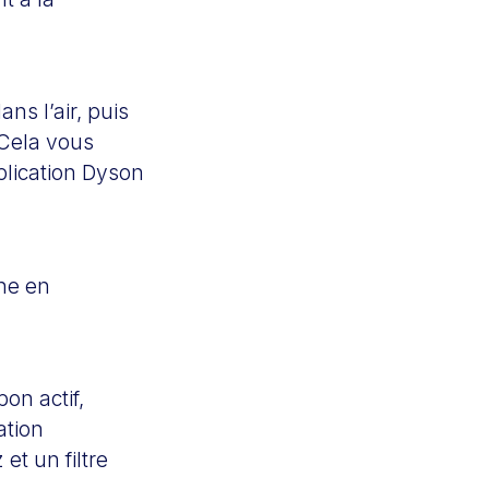
ns l’air, puis
 Cela vous
pplication Dyson
nne en
on actif,
ation
et un filtre