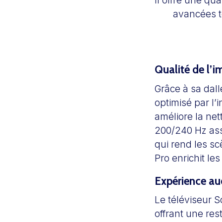
avancées to
Qualité de l’i
Grâce à sa dall
optimisé par l’
améliore la ne
200/240 Hz ass
qui rend les s
Pro enrichit le
Expérience au
Le téléviseur 
offrant une res