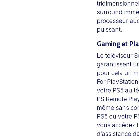
tridimensionne
surround immer
processeur audi
puissant.
Gaming et Pl
Le téléviseur 
garantissent un
pour cela un mo
For PlayStation
votre PS5 au tél
PS Remote Play,
même sans conn
PS5 ou votre P
vous accédez f
d’assistance d