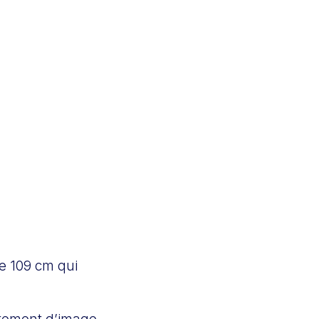
e 109 cm qui
itement d’image