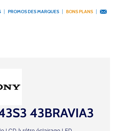
S
PROMOS DES MARQUES
BONS PLANS
43S3 43BRAVIA3
le LCD à rétro éclairage LED