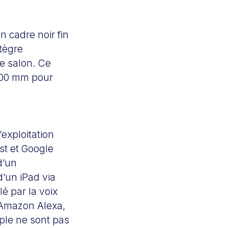
 cadre noir fin
ntègre
le salon. Ce
200 mm pour
exploitation
st et Google
d’un
’un iPad via
é par la voix
u Amazon Alexa,
pple ne sont pas