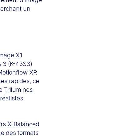
cherchant un
’image X1
IA 3 (K-43S3)
 Motionflow XR
es rapides, ce
e Triluminos
réalistes.
urs X-Balanced
rge des formats