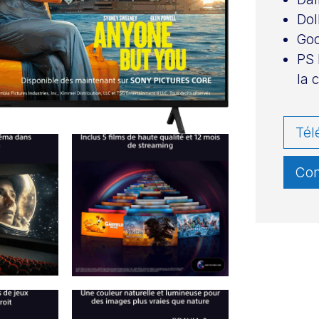
Dol
Goo
PS 
la 
Tél
Con