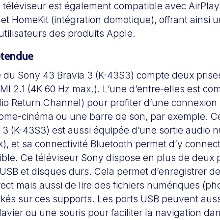
e téléviseur est également compatible avec AirPlay
 et HomeKit (intégration domotique), offrant ainsi
 utilisateurs des produits Apple.
étendue
 du Sony 43 Bravia 3 (K-43S3) compte deux prise
MI 2.1 (4K 60 Hz max.). L’une d’entre-elles est co
o Return Channel) pour profiter d’une connexion s
home-cinéma ou une barre de son, par exemple. C
 3 (K-43S3) est aussi équipée d’une sortie audio 
k), et sa connectivité Bluetooth permet d’y conne
tible. Ce téléviseur Sony dispose en plus de deux 
 USB et disques durs. Cela permet d’enregistrer d
rect mais aussi de lire des fichiers numériques (pho
kés sur ces supports. Les ports USB peuvent aussi
avier ou une souris pour faciliter la navigation d