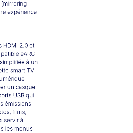
 (mirroring
 une expérience
s HDMI 2.0 et
mpatible eARC
implifiée à un
ette smart TV
numérique
cter un casque
ports USB qui
es émissions
tos, films,
 servir à
ans les menus