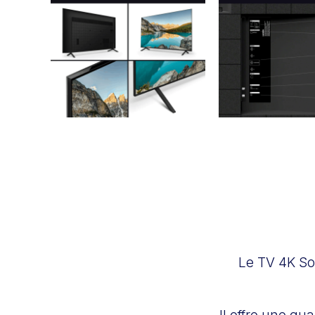
Le TV 4K So
Il offre une q