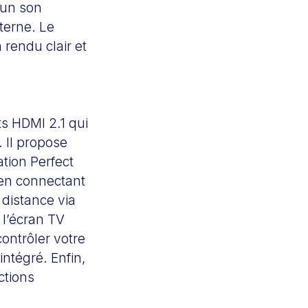
’un son
terne. Le
 rendu clair et
s HDMI 2.1 qui
. Il propose
tion Perfect
 en connectant
 distance via
 l’écran TV
ontrôler votre
ntégré. Enfin,
ctions