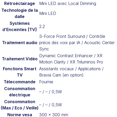
Rétroéclairage
Mini LED avec Local Dimming
Technologie de la
Mini LED
dalle
Systèmes
2.2
d’Enceintes [TV]
S-Force Front Surround / Contrôle
Traitement audio
précis des voix par IA / Acoustic Center
Sync
Dynamic Contrast Enhancer / XR
Traitement Vidéo
Motion Clarity / XR Triluminos Pro
Fonctions Smart
Assistants vocaux / Applications /
TV
Bravia Cam (en option)
Télecommande
Fournie
Consommation
– / – / 0,5W
électrique
Consommation
– / – / 0,5W
(Max / Eco / Veille)
Norme vesa
300 x 300 mm