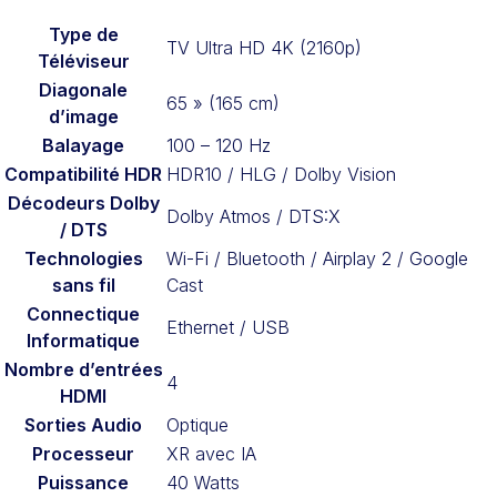
Type de
TV Ultra HD 4K (2160p)
Téléviseur
Diagonale
65 » (165 cm)
d’image
Balayage
100 – 120 Hz
Compatibilité HDR
HDR10 / HLG / Dolby Vision
Décodeurs Dolby
Dolby Atmos / DTS:X
/ DTS
Technologies
Wi-Fi / Bluetooth / Airplay 2 / Google
sans fil
Cast
Connectique
Ethernet / USB
Informatique
Nombre d’entrées
4
HDMI
Sorties Audio
Optique
Processeur
XR avec IA
Puissance
40 Watts