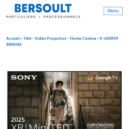
Menu
Accueil
>
Télé - Vidéo Projection - Home Cinéma
> K-65XR59
BRAVIA5