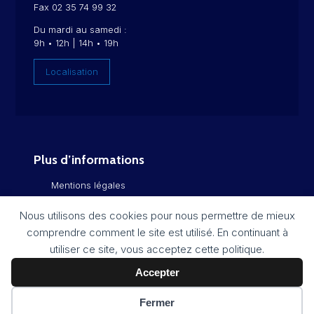
Fax 02 35 74 99 32
Du mardi au samedi :
9h • 12h | 14h • 19h
Localisation
Plus d’informations
Mentions légales
Politique de confidentialité
Nous utilisons des cookies pour nous permettre de mieux
comprendre comment le site est utilisé. En continuant à
Flux RSS
utiliser ce site, vous acceptez cette politique.
Plan du site
Accepter
Fermer
Réalisation :
Imagospirit