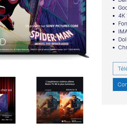
Goo
4K 
Fon
IM
Dol
Chr
Tél
Con