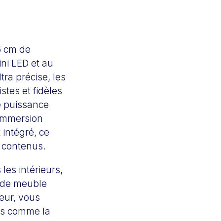
5 cm de
ini LED et au
tra précise, les
tes et fidèles
de puissance
 immersion
intégré, ce
e contenus.
les intérieurs,
e de meuble
ueur, vous
ées comme la