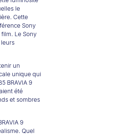
ette luminosité
elles le
ière. Cette
éférence Sony
n film. Le Sony
 leurs
tenir un
ocale unique qui
 85 BRAVIA 9
aient été
onds et sombres
 BRAVIA 9
réalisme. Quel