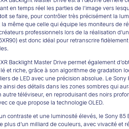
XR Backlight Master Drive est à l’œuvre derrière c
ant en temps réel les parties de l’image vers lesqu
doit se faire, pour contrôler très précisément la lum
t la même que celle qui équipe les moniteurs de r
 créateurs professionnels lors de la réalisation d’u
XR90) est donc idéal pour retranscrire fidèlement
les.
 XR Backlight Master Drive permet également d’ob
llé et riche, grâce à son algorithme de gradation l
illiers de LED avec une précision absolue. Le Sony
 ainsi des détails dans les zones sombres qui aur
 autre téléviseur, en reproduisant des noirs prof
avec ce que propose la technologie OLED.
r un contraste et une luminosité élevés, le Sony 85
e plus d’un milliard de couleurs, avec vivacité et 