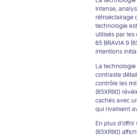
La technologie 
intense, analys
rétroéclairage 
technologie es
utilisés par les
85 BRAVIA 9 (85
intentions initia
La technologie
contraste détai
contrôle les m
(85XR90) révèle
cachés avec un
qui rivalisent 
En plus d’offri
(85XR90) affich