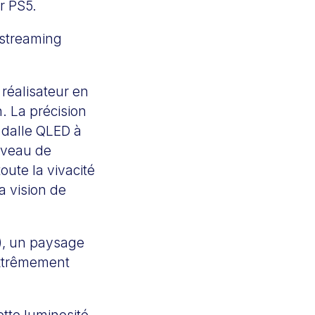
or PS5.
 streaming
 réalisateur en
. La précision
a dalle QLED à
iveau de
oute la vivacité
a vision de
), un paysage
extrêmement