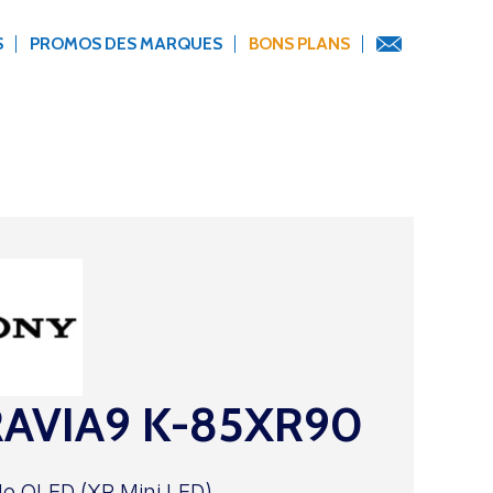
S
PROMOS DES MARQUES
BONS PLANS
AVIA9 K-85XR90
le QLED (XR Mini LED)