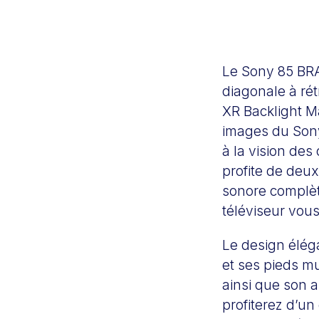
Le Sony 85 BRA
diagonale à rét
XR Backlight Ma
images du Sony
à la vision des
profite de deu
sonore complèt
téléviseur vou
Le design éléga
et ses pieds mu
ainsi que son a
profiterez d’u