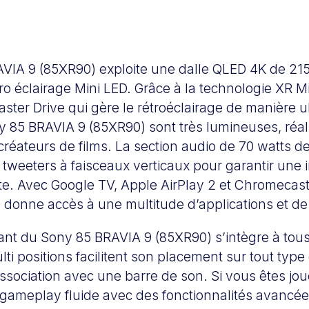
VIA 9 (85XR90) exploite une dalle QLED 4K de 21
ro éclairage Mini LED. Grâce à la technologie XR M
ster Drive qui gère le rétroéclairage de manière ul
 85 BRAVIA 9 (85XR90) sont très lumineuses, réalis
 créateurs de films. La section audio de 70 watts 
x tweeters à faisceaux verticaux pour garantir une
e. Avec Google TV, Apple AirPlay 2 et Chromecast 
s donne accès à une multitude d’applications et d
nt du Sony 85 BRAVIA 9 (85XR90) s’intègre à tous 
lti positions facilitent son placement sur tout typ
ssociation avec une barre de son. Si vous êtes jo
n gameplay fluide avec des fonctionnalités avanc