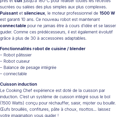
près et
cuit
jusqu’à 180°C pour réaliser toutes les recettes
sucrées ou salées des plus simples aux plus complexes.
Puissant
et
silencieux
, le moteur professionnel de
1500 W
est garanti 10 ans. Ce nouveau robot est maintenant
connectable
pour ne jamais être à cours d’idée et se laisser
guider. Comme ces prédécesseurs, il est également évolutif
grâce à plus de 30 à accessoires adaptables.
Fonctionnalités robot de cuisine / blender
– Robot pâtissier
– Robot cuiseur
– Balance de pesage intégrée
– connectable
Cuisson induction
Le Cooking Chef expérience est doté de la cuisson par
induction. C’est un système de cuisson intégré sous le bol
(1500 Watts) conçu pour réchauffer, saisir, mijoter ou bouillir.
Œufs brouillés, confitures, pâte à choux, risottos… laissez
votre imagination vous guider !