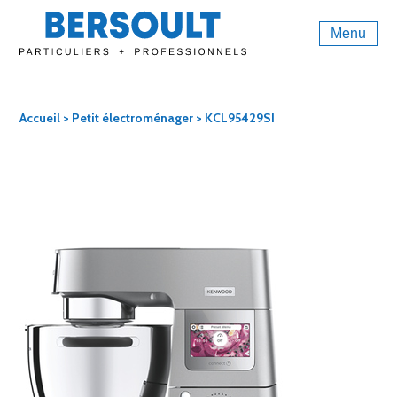
Menu
Accueil
>
Petit électroménager
> KCL95429SI