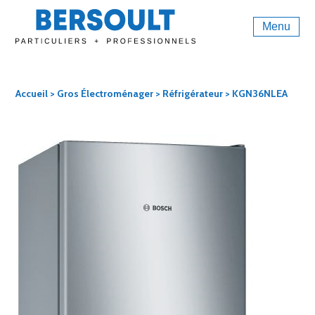
Menu
Accueil
>
Gros Électroménager
>
Réfrigérateur
> KGN36NLEA