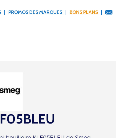
S
PROMOS DES MARQUES
BONS PLANS
LF05BLEU
ni bouilloire KLF05BLEU de Smeg