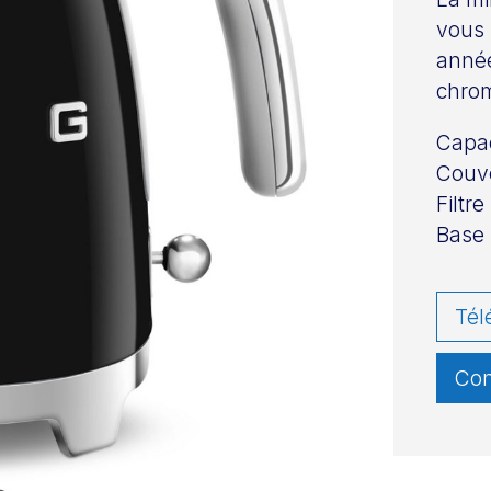
vous 
année
chrom
Capac
Couve
Filtr
Base 
Tél
Con