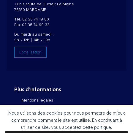
13 bis route de Duclair La Maine
76150 MAROMME
Tél. 02 35 74 19 80
Fax 02 35 74 99 32
Du mardi au samedi :
9h • 12h | 14h • 19h
Localisation
Plus d’informations
Mentions légales
Politique de confidentialité
Nous utilisons des cookies pour nous permettre de mieux
comprendre comment le site est utilisé. En continuant à
Flux RSS
utiliser ce site, vous acceptez cette politique.
Plan du site