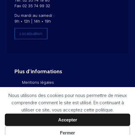
Tél. 02 35 74 19 80
Fax 02 35 74 99 32
Du mardi au samedi :
9h • 12h | 14h • 19h
Localisation
Plus d’informations
Mentions légales
Politique de confidentialité
Nous utilisons des cookies pour nous permettre de mieux
comprendre comment le site est utilisé. En continuant à
Flux RSS
utiliser ce site, vous acceptez cette politique.
Plan du site
Accepter
Fermer
Réalisation :
Imagospirit