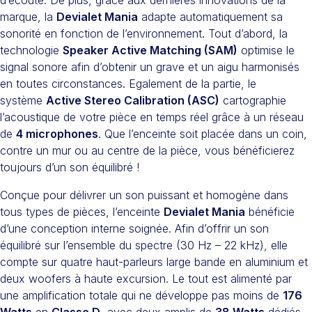
marque, la
Devialet Mania
adapte automatiquement sa
sonorité en fonction de l’environnement. Tout d’abord, la
technologie
Speaker Active Matching (SAM)
optimise le
signal sonore afin d’obtenir un grave et un aigu harmonisés
en toutes circonstances. Egalement de la partie, le
système
Active Stereo Calibration (ASC)
cartographie
l’acoustique de votre pièce en temps réel grâce à un réseau
de
4 microphones
. Que l’enceinte soit placée dans un coin,
contre un mur ou au centre de la pièce, vous bénéficierez
toujours d’un son équilibré !
Conçue pour délivrer un son puissant et homogène dans
tous types de pièces, l’enceinte
Devialet Mania
bénéficie
d’une conception interne soignée. Afin d’offrir un son
équilibré sur l’ensemble du spectre (30 Hz – 22 kHz), elle
compte sur quatre haut-parleurs large bande en aluminium et
deux woofers à haute excursion. Le tout est alimenté par
une amplification totale qui ne développe pas moins de
176
Watts
en
Classe D
, avec deux amplis de
38 Watts
dédiés