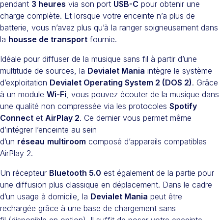
pendant
3 heures
via son port
USB-C
pour obtenir une
charge complète. Et lorsque votre enceinte n’a plus de
batterie, vous n’avez plus qu’à la ranger soigneusement dans
la
housse de transport
fournie.
Idéale pour diffuser de la musique sans fil à partir d’une
multitude de sources, la
Devialet Mania
intègre le système
d’exploitation
Devialet Operating System 2 (DOS 2)
. Grâce
à un module
Wi-Fi
, vous pouvez écouter de la musique dans
une qualité non compressée via les protocoles
Spotify
Connect
et
AirPlay 2
. Ce dernier vous permet même
d’intégrer l’enceinte au sein
d’un
réseau
multiroom
composé d’appareils compatibles
AirPlay 2.
Un récepteur
Bluetooth 5.0
est également de la partie pour
une diffusion plus classique en déplacement. Dans le cadre
d’un usage à domicile, la
Devialet Mania
peut être
rechargée grâce à une base de chargement sans
fil (disponible en option). Il suffit de poser votre enceinte