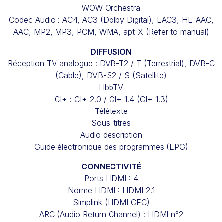
WOW Orchestra
Codec Audio : AC4, AC3 (Dolby Digital), EAC3, HE-AAC,
AAC, MP2, MP3, PCM, WMA, apt-X (Refer to manual)
DIFFUSION
Réception TV analogue : DVB-T2 / T (Terrestrial), DVB-C
(Cable), DVB-S2 / S (Satellite)
HbbTV
CI+ : CI+ 2.0 / CI+ 1.4 (CI+ 1.3)
Télétexte
Sous-titres
Audio description
Guide électronique des programmes (EPG)
CONNECTIVITÉ
Ports HDMI : 4
Norme HDMI : HDMI 2.1
Simplink (HDMI CEC)
ARC (Audio Return Channel) : HDMI n°2