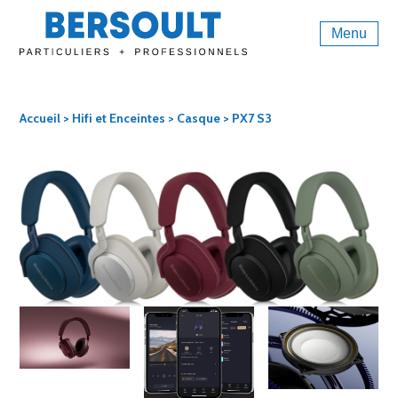
Menu
Accueil
>
Hifi et Enceintes
>
Casque
> PX7 S3