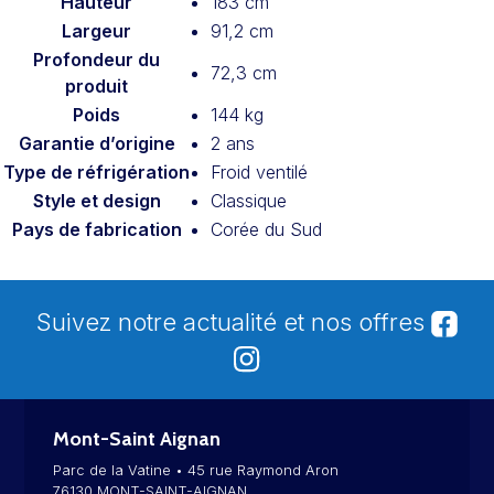
Hauteur
183 cm
Largeur
91,2 cm
Profondeur du
72,3 cm
produit
Poids
144 kg
Garantie d’origine
2 ans
Type de réfrigération
Froid ventilé
Style et design
Classique
Pays de fabrication
Corée du Sud
Suivez notre actualité et nos offres
Mont-Saint Aignan
Parc de la Vatine • 45 rue Raymond Aron
76130 MONT-SAINT-AIGNAN