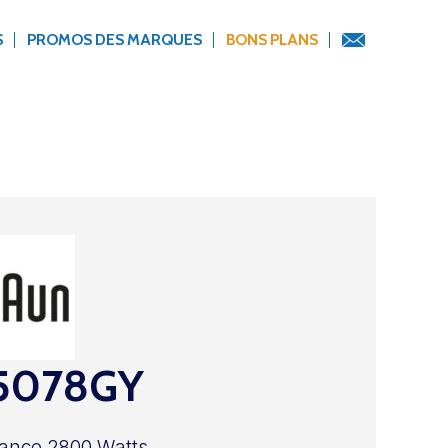
S
PROMOS DES MARQUES
BONS PLANS
5078GY
ance 2800 Watts