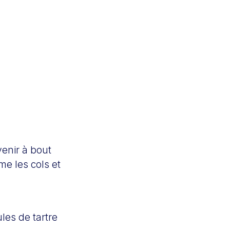
venir à bout
me les cols et
les de tartre