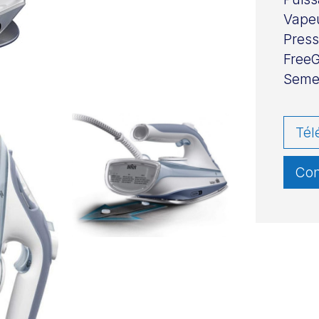
Vapeu
Press
FreeG
Semel
Tél
Con