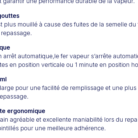
et garantir une performance durable de la vapeur.
gouttes
st plus mouillé à cause des fuites de la semelle du 
le repassage.
ique
on arrêt automatique,le fer vapeur s’arrête automa
es en position verticale ou 1 minute en position ho
 ml
large pour une facilité de remplissage et une plu
repassage.
rte ergonomique
ain agréable et excellente maniabilité lors du rep
ointillés pour une meilleure adhérence.