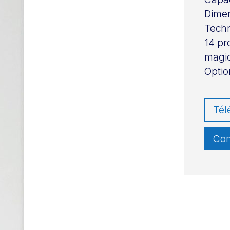
Dimen
Tech
14 pr
magi
Optio
Tél
Con