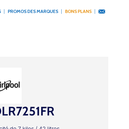
S
PROMOS DES MARQUES
BONS PLANS
LR7251FR
té de 7 kilos / 42 litres