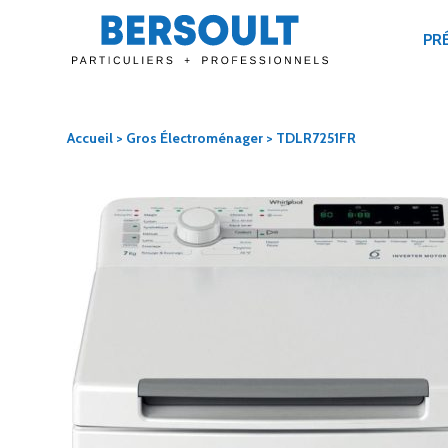
PR
Accueil
>
Gros Électroménager
> TDLR7251FR