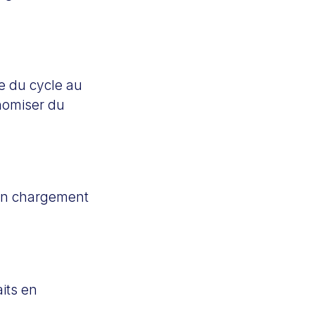
e du cycle au
nomiser du
 un chargement
its en