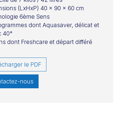
sions (LxHxP) 40 x 90 x 60 cm
nologie 6ème Sens
ogrammes dont Aquasaver, délicat et
c 40°
ns dont Freshcare et départ différé
écharger le PDF
tactez-nous