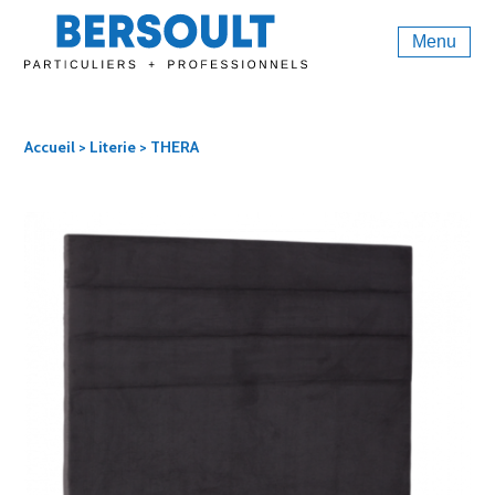
Menu
Accueil
>
Literie
> THERA