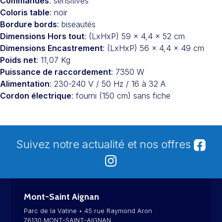
Commandes
: sensitives
Coloris table
: noir
Bordure bords
: biseautés
Dimensions Hors tout
: (LxHxP) 59 x 4,4 x 52 cm
Dimensions Encastrement
: (LxHxP) 56 x 4,4 x 49 cm
Poids net
: 11,07 Kg
Puissance de raccordement
: 7350 W
Alimentation
: 230-240 V / 50 Hz / 16 à 32 A
Cordon électrique
: fourni (150 cm) sans fiche
Suivez notre actualité et nos offres
Mont-Saint Aignan
Parc de la Vatine • 45 rue Raymond Aron
76130 MONT-SAINT-AIGNAN