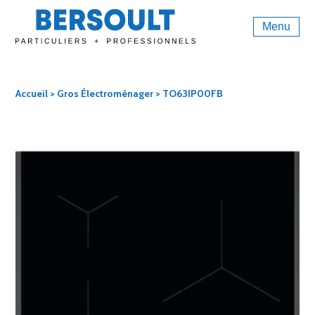
Menu
Accueil
>
Gros Électroménager
> TO63IP00FB