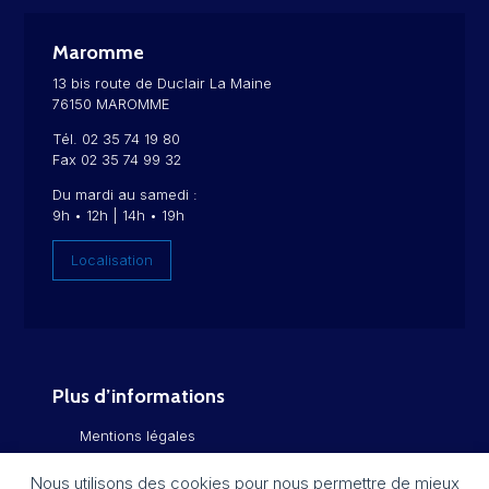
Maromme
13 bis route de Duclair La Maine
76150 MAROMME
Tél. 02 35 74 19 80
Fax 02 35 74 99 32
Du mardi au samedi :
9h • 12h | 14h • 19h
Localisation
Plus d’informations
Mentions légales
Politique de confidentialité
Nous utilisons des cookies pour nous permettre de mieux