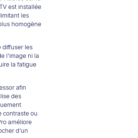
TV est installée
imitant les
et plus homogène
 diffuser les
 l’image ni la
re la fatigue
ssor afin
lise des
iquement
e contraste ou
Pro améliore
rocher d’un