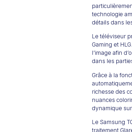
particulièremen
technologie amé
détails dans l
Le téléviseur 
Gaming et HLG.
l’image afin d
dans les parti
Grâce à la fonc
automatiquemen
richesse des co
nuances colori
dynamique sur
Le Samsung TQ
traitement Glar