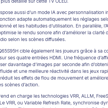
plus détaillé sur cette TV OLED.
ispose aussi d’un mode IA avec personnalisation in
 fonction adapte automatiquement les réglages sel
nné et les habitudes d’utilisation. En parallèle, l
optimise le rendu sonore afin d’améliorer la clarté
audio selon les scènes diffusées.
5S95H cible également les joueurs grâce à sa co
 sur ses quatre entrées HDMI. Une fréquence d’aff
user davantage d’images par seconde afin d’obten
fluide et une meilleure réactivité dans les jeux rap
 réduit les effets de flou de mouvement et améliore
es scènes d’action.
prend en charge les technologies VRR, ALLM, Fre
 Le VRR, ou Variable Refresh Rate, synchronise 