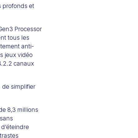
s profonds et
 Gen3 Processor
nt tous les
tement anti-
s jeux vidéo
 4.2.2 canaux
 de simplifier
e 8,3 millions
 sans
 d’éteindre
trastes