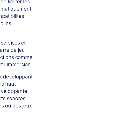
de limiter les
tomatiquement
patibilités
c les
services et
arre de jeu
onctions comme
t l’immersion.
x développant
rs haut-
nveloppante.
fets sonores
ies ou des jeux