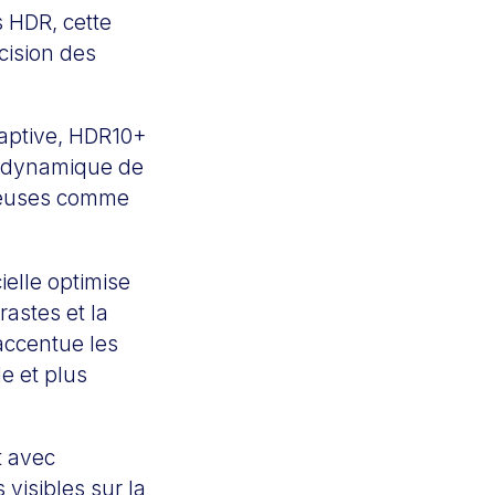
s HDR, cette
cision des
aptive, HDR10+
e dynamique de
ineuses comme
ielle optimise
astes et la
accentue les
e et plus
t avec
 visibles sur la