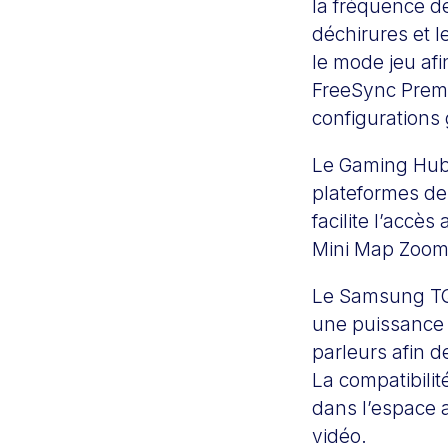
la fréquence de
déchirures et 
le mode jeu afi
FreeSync Premi
configurations
Le Gaming Hub 
plateformes de 
facilite l’acc
Mini Map Zoom 
Le Samsung TQ
une puissance 
parleurs afin 
La compatibilit
dans l’espace a
vidéo.