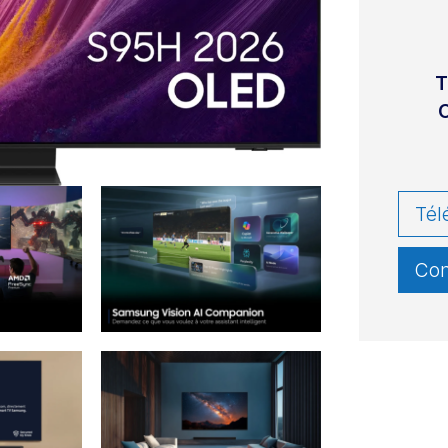
T
C
Tél
Con