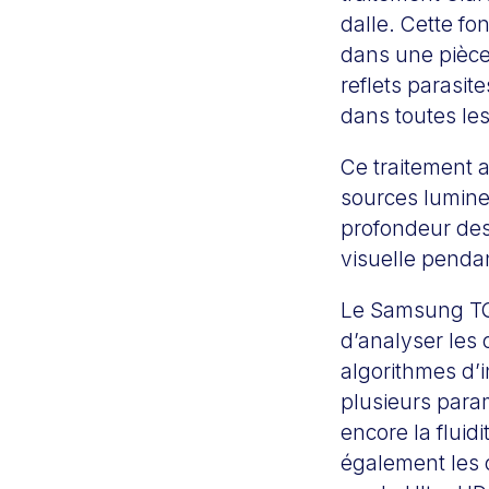
dalle. Cette fo
dans une pièce 
reflets parasit
dans toutes le
Ce traitement a
sources lumine
profondeur des
visuelle penda
Le Samsung TQ6
d’analyser les 
algorithmes d’i
plusieurs param
encore la flui
également les c