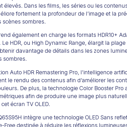
t élevés. Dans les films, les séries ou les contenu
liore fortement la profondeur de l’image et la pré
es scènes sombres.
prend également en charge les formats HDR10+ Ad
 Le HDR, ou High Dynamic Range, élargit la plag
’obtenir davantage de détails dans les zones lum
es sombres.
tion Auto HDR Remastering Pro, l’intelligence artific
t le rendu des contenus afin d’améliorer les contr
uleurs. De plus, la technologie Color Booster Pro 
métriques afin de produire une image plus naturell
 cet écran TV OLED.
65S95H intègre une technologie OLED Sans refle
e-Free destinée à réduire les réflexions lumineuses