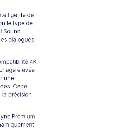
telligente de
on le type de
’AI Sound
 des dialogues
mpatibilité 4K
ichage élevée
ir une
ides. Cette
 la précision
eSync Premium
dynamiquement