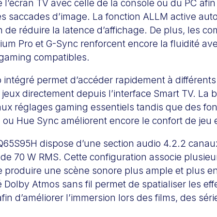
 l’écran TV avec celle de la console ou du PC afin 
les saccades d’image. La fonction ALLM active au
n de réduire la latence d’affichage. De plus, les com
um Pro et G-Sync renforcent encore la fluidité ave
 gaming compatibles.
intégré permet d’accéder rapidement à différents 
jeux directement depuis l’interface Smart TV. La b
ès aux réglages gaming essentiels tandis que des f
ou Hue Sync améliorent encore le confort de jeu e
65S95H dispose d’une section audio 4.2.2 canau
de 70 W RMS. Cette configuration associe plusieu
de produire une scène sonore plus ample et plus e
é Dolby Atmos sans fil permet de spatialiser les ef
fin d’améliorer l’immersion lors des films, des sér