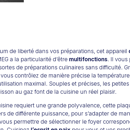
m de liberté dans vos préparations, cet appareil
EG a la particularité d’être
multifonctions
. Il vou
 sortes de préparations culinaires sans difficulté. G
 vous contrôlez de manière précise la température 
utilisation maximal. Souples et précises, les petit
isson au gaz font de la cuisine un réel plaisir.
uisine requiert une grande polyvalence, cette pla
rs de différente puissance, pour s’adapter de mani
 vous permettre de sélectionner le foyer correspon
on. Cuisinez
l’esprit en paix
pour vous et vos proch