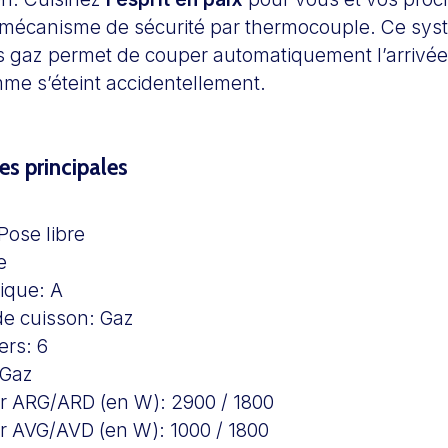
mécanisme de sécurité par thermocouple. Ce sys
rs gaz permet de couper automatiquement l’arrivé
mme s’éteint accidentellement.
es principales
Pose libre
e
tique:
A
de cuisson:
Gaz
ers:
6
Gaz
er ARG/ARD (en W):
2900 / 1800
er AVG/AVD (en W):
1000 / 1800