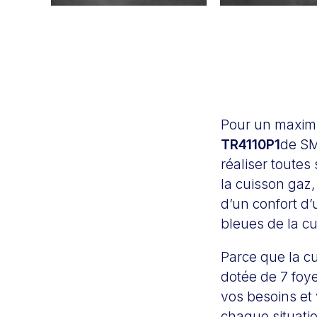
Pour un maximu
TR4110P1
de SM
réaliser toutes
la cuisson gaz,
d’un confort d’
bleues de la cu
Parce que la c
dotée de 7 foye
vos besoins et
chaque situati