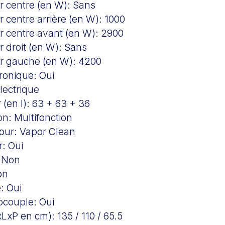
r centre (en W):
Sans
 centre arrière (en W):
1000
r centre avant (en W):
2900
r droit (en W):
Sans
er gauche (en W):
4200
tronique:
Oui
lectrique
 (en l):
63 + 63 + 36
on:
Multifonction
four:
Vapor Clean
r:
Oui
:
Non
on
e:
Oui
mocouple:
Oui
xLxP en cm):
135 / 110 / 65.5