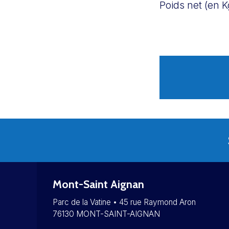
Poids net (en K
Mont-Saint Aignan
Parc de la Vatine • 45 rue Raymond Aron
76130 MONT-SAINT-AIGNAN