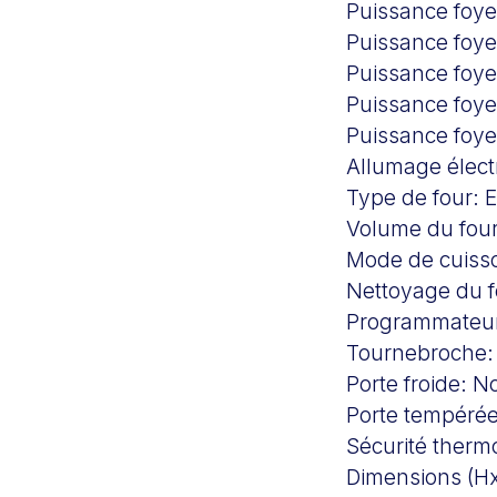
Puissance foye
Puissance foyer
Puissance foye
Puissance foye
Puissance foy
Allumage élec
Type de four:
E
Volume du four
Mode de cuiss
Nettoyage du 
Programmateu
Tournebroche
Porte froide:
N
Porte tempéré
Sécurité ther
Dimensions (H