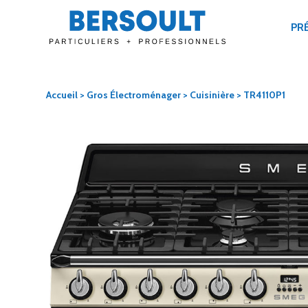
PR
Accueil
>
Gros Électroménager
>
Cuisinière
> TR4110P1