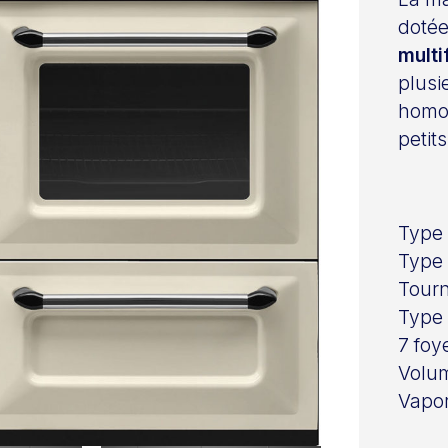
dotée
multi
plusi
homog
petit
Type 
Type 
Tour
Type 
7 foy
Volume
Vapo