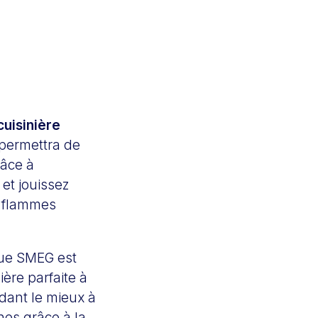
cuisinière
s permettra de
râce à
et jouissez
es flammes
que SMEG est
ère parfaite à
dant le mieux à
es grâce à la