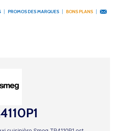
S
PROMOS DES MARQUES
BONS PLANS
4110P1
xi cuisinière Smeg TR4110P1 est