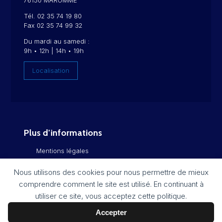
76150 MAROMME
Tél. 02 35 74 19 80
Fax 02 35 74 99 32
Du mardi au samedi :
9h • 12h | 14h • 19h
Localisation
Plus d’informations
Mentions légales
Politique de confidentialité
Nous utilisons des cookies pour nous permettre de mieux
comprendre comment le site est utilisé. En continuant à
Flux RSS
utiliser ce site, vous acceptez cette politique.
Plan du site
Accepter