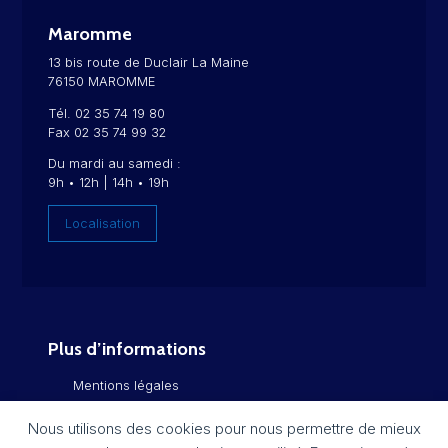
Maromme
13 bis route de Duclair La Maine
76150 MAROMME
Tél. 02 35 74 19 80
Fax 02 35 74 99 32
Du mardi au samedi :
9h • 12h | 14h • 19h
Localisation
Plus d’informations
Mentions légales
Politique de confidentialité
Nous utilisons des cookies pour nous permettre de mieux