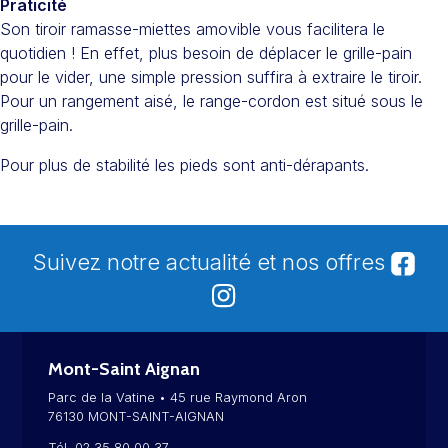
Praticité
Son tiroir ramasse-miettes amovible vous facilitera le
quotidien ! En effet, plus besoin de déplacer le grille-pain
pour le vider, une simple pression suffira à extraire le tiroir.
Pour un rangement aisé, le range-cordon est situé sous le
grille-pain.
Pour plus de stabilité les pieds sont anti-dérapants.
Suivez notre actualité et nos offres
Mont-Saint Aignan
Parc de la Vatine • 45 rue Raymond Aron
76130 MONT-SAINT-AIGNAN
Tél. 02 35 80 00 37